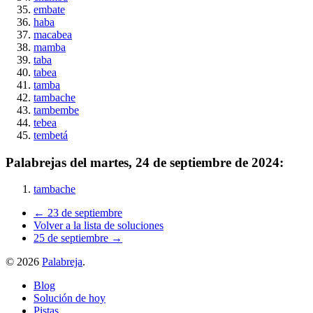
embate
haba
macabea
mamba
taba
tabea
tamba
tambache
tambembe
tebea
tembetá
Palabrejas del
martes, 24 de septiembre de 2024
:
tambache
← 23 de septiembre
Volver a la lista de soluciones
25 de septiembre →
©
2026
Palabreja
.
Blog
Solución de hoy
Pistas