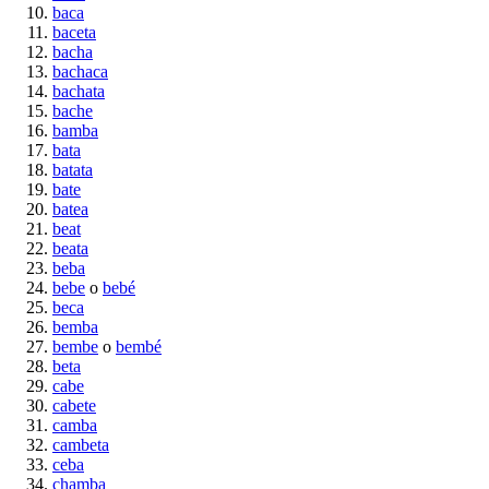
baca
baceta
bacha
bachaca
bachata
bache
bamba
bata
batata
bate
batea
beat
beata
beba
bebe
o
bebé
beca
bemba
bembe
o
bembé
beta
cabe
cabete
camba
cambeta
ceba
chamba