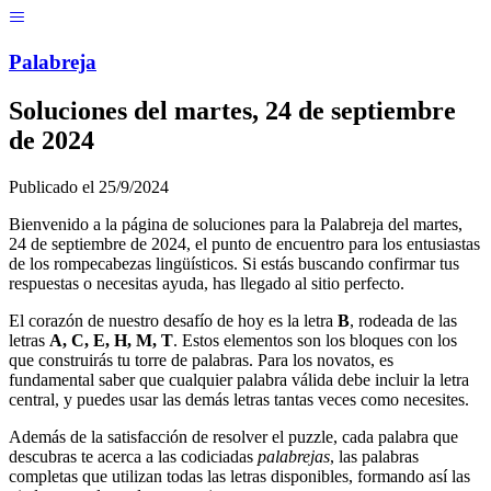
Menú
Pal
ab
r
eja
Soluciones del
martes, 24 de septiembre
de 2024
Publicado el
25/9/2024
Bienvenido a la página de soluciones para la Palabreja del
martes,
24 de septiembre de 2024
, el punto de encuentro para los entusiastas
de los rompecabezas lingüísticos. Si estás buscando confirmar tus
respuestas o necesitas ayuda, has llegado al sitio perfecto.
El corazón de nuestro desafío de hoy es la letra
B
, rodeada de las
letras
A, C, E, H, M, T
. Estos elementos son los bloques con los
que construirás tu torre de palabras. Para los novatos, es
fundamental saber que cualquier palabra válida debe incluir la letra
central, y puedes usar las demás letras tantas veces como necesites.
Además de la satisfacción de resolver el puzzle, cada palabra que
descubras te acerca a las codiciadas
palabrejas
, las palabras
completas que utilizan todas las letras disponibles, formando así las