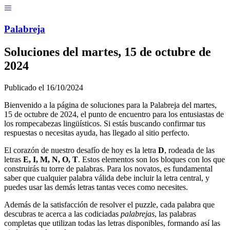
Menú
Pal
ab
r
eja
Soluciones del
martes, 15 de octubre de
2024
Publicado el
16/10/2024
Bienvenido a la página de soluciones para la Palabreja del
martes,
15 de octubre de 2024
, el punto de encuentro para los entusiastas de
los rompecabezas lingüísticos. Si estás buscando confirmar tus
respuestas o necesitas ayuda, has llegado al sitio perfecto.
El corazón de nuestro desafío de hoy es la letra
D
, rodeada de las
letras
E, I, M, N, O, T
. Estos elementos son los bloques con los que
construirás tu torre de palabras. Para los novatos, es fundamental
saber que cualquier palabra válida debe incluir la letra central, y
puedes usar las demás letras tantas veces como necesites.
Además de la satisfacción de resolver el puzzle, cada palabra que
descubras te acerca a las codiciadas
palabrejas
, las palabras
completas que utilizan todas las letras disponibles, formando así las