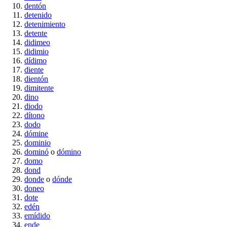
dentón
detenido
detenimiento
detente
didimeo
didimio
dídimo
diente
dientón
dimitente
dino
diodo
dítono
dodo
dómine
dominio
dominó
o
dómino
domo
dond
donde
o
dónde
doneo
dote
edén
emídido
ende