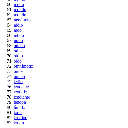
modo
mondo
mondón
neodimio
nidio
nido
nítido
nodo
odeón
odio
oídio
oído
omnímodo
onde
ondeo
tedio
tendente
tendido
tendiente
tendón
tímido
todo
tondino
tondo