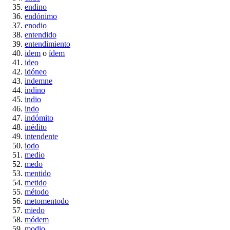
endino
endónimo
enodio
entendido
entendimiento
idem
o
ídem
ideo
idóneo
indemne
indino
indio
indo
indómito
inédito
intendente
iodo
medio
medo
mentido
metido
método
metomentodo
miedo
módem
modio