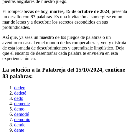
piedras angulares de nuestro juego.
El rompecabezas de hoy,
martes, 15 de octubre de 2024
, presenta
un desafío con
83
palabras. Es una invitación a sumergirse en un
mar de letras y a descubrir los secretos escondidos en sus
profundidades.
Así que, ya seas un maestro de los juegos de palabras o un
aventurero casual en el mundo de los rompecabezas, ven y disfruta
de esta jornada de descubrimientos y aprendizaje lingüístico. Deja
que el encanto de desentrañar cada palabra te envuelva en esta
experiencia única.
La solución a la Palabreja del
15/10/2024
, contiene
83
palabras:
dedeo
dedeté
dedo
demente
demo
demodé
demonio
dende
dente