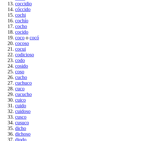
coccidio
cóccido
cochi
cochío
cocho
cocido
coco
o
cocó
cocoso
cocui
codicioso
codo
cosido
coso
cucho
cuchuco
cuco
cucucho
cuico
cuido
cuidoso
cusco
cusuco
dicho
dichoso
diodo