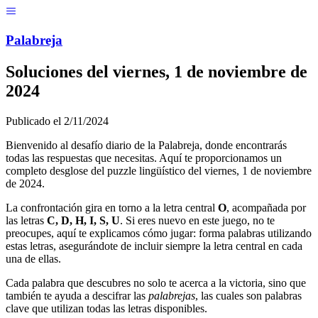
Menú
Pal
ab
r
eja
Soluciones del
viernes, 1 de noviembre de
2024
Publicado el
2/11/2024
Bienvenido al desafío diario de la Palabreja, donde encontrarás
todas las respuestas que necesitas. Aquí te proporcionamos un
completo desglose del puzzle lingüístico del
viernes, 1 de noviembre
de 2024
.
La confrontación gira en torno a la letra central
O
, acompañada por
las letras
C, D, H, I, S, U
. Si eres nuevo en este juego, no te
preocupes, aquí te explicamos cómo jugar: forma palabras utilizando
estas letras, asegurándote de incluir siempre la letra central en cada
una de ellas.
Cada palabra que descubres no solo te acerca a la victoria, sino que
también te ayuda a descifrar las
palabrejas
, las cuales son palabras
clave que utilizan todas las letras disponibles.