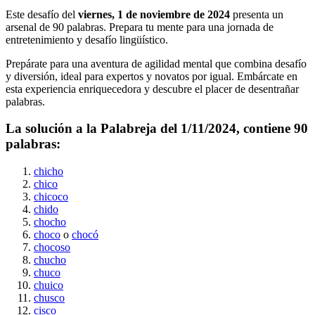
Este desafío del
viernes, 1 de noviembre de 2024
presenta un
arsenal de
90
palabras. Prepara tu mente para una jornada de
entretenimiento y desafío lingüístico.
Prepárate para una aventura de agilidad mental que combina desafío
y diversión, ideal para expertos y novatos por igual. Embárcate en
esta experiencia enriquecedora y descubre el placer de desentrañar
palabras.
La solución a la Palabreja del
1/11/2024
, contiene
90
palabras:
chicho
chico
chicoco
chido
chocho
choco
o
chocó
chocoso
chucho
chuco
chuico
chusco
cisco