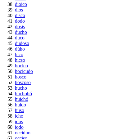
dioico
dios
disco
dodo
dosis
ducho
duco
dudoso
dúho
hico
hicso
hocico
hocicudo
hosco
hoscoso
hucho
huchohó
huichó
huido
huso
icho
idos
iodo
occiduo
occiso