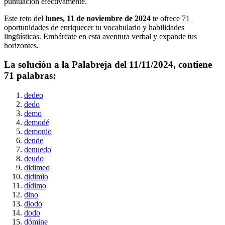
puntuación efectivamente.
Este reto del
lunes, 11 de noviembre de 2024
te ofrece
71
oportunidades de enriquecer tu vocabulario y habilidades
lingüísticas. Embárcate en esta aventura verbal y expande tus
horizontes.
La solución a la Palabreja del
11/11/2024
, contiene
71
palabras:
dedeo
dedo
demo
demodé
demonio
dende
denuedo
deudo
didimeo
didimio
dídimo
dino
diodo
dodo
dómine