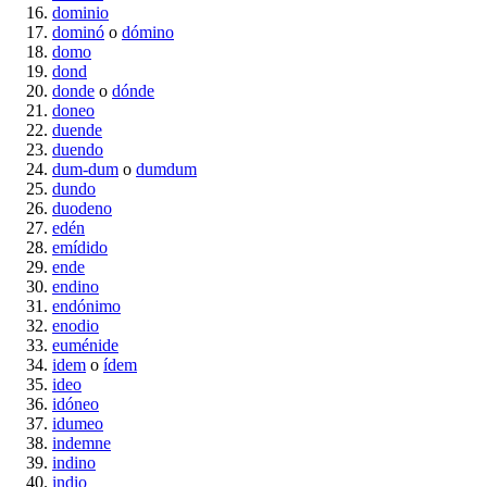
dominio
dominó
o
dómino
domo
dond
donde
o
dónde
doneo
duende
duendo
dum-dum
o
dumdum
dundo
duodeno
edén
emídido
ende
endino
endónimo
enodio
euménide
idem
o
ídem
ideo
idóneo
idumeo
indemne
indino
indio