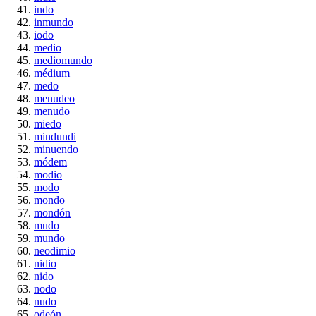
indo
inmundo
iodo
medio
mediomundo
médium
medo
menudeo
menudo
miedo
mindundi
minuendo
módem
modio
modo
mondo
mondón
mudo
mundo
neodimio
nidio
nido
nodo
nudo
odeón