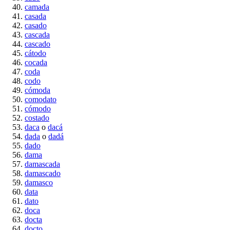
camada
casada
casado
cascada
cascado
cátodo
cocada
coda
codo
cómoda
comodato
cómodo
costado
daca
o
dacá
dada
o
dadá
dado
dama
damascada
damascado
damasco
data
dato
doca
docta
docto