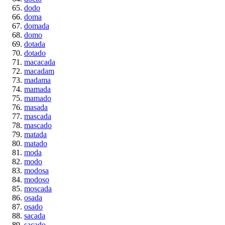
dodo
doma
domada
domo
dotada
dotado
macacada
macadam
madama
mamada
mamado
masada
mascada
mascado
matada
matado
moda
modo
modosa
modoso
moscada
osada
osado
sacada
sacado