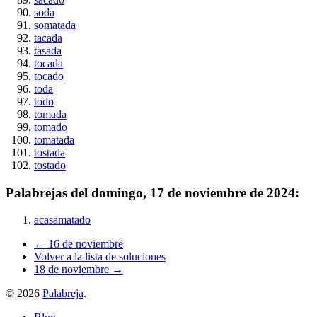
soda
somatada
tacada
tasada
tocada
tocado
toda
todo
tomada
tomado
tomatada
tostada
tostado
Palabrejas del
domingo, 17 de noviembre de 2024
:
acasamatado
← 16 de noviembre
Volver a la lista de soluciones
18 de noviembre →
©
2026
Palabreja
.