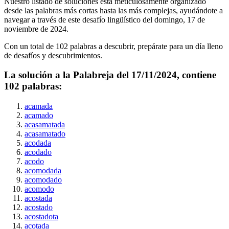
Nuestro listado de soluciones está meticulosamente organizado
desde las palabras más cortas hasta las más complejas, ayudándote a
navegar a través de este desafío lingüístico del
domingo, 17 de
noviembre de 2024
.
Con un total de
102
palabras a descubrir, prepárate para un día lleno
de desafíos y descubrimientos.
La solución a la Palabreja del
17/11/2024
, contiene
102
palabras:
acamada
acamado
acasamatada
acasamatado
acodada
acodado
acodo
acomodada
acomodado
acomodo
acostada
acostado
acostadota
acotada