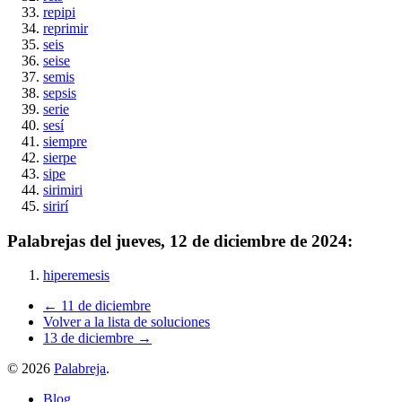
repipi
reprimir
seis
seise
semis
sepsis
serie
sesí
siempre
sierpe
sipe
sirimiri
sirirí
Palabrejas del
jueves, 12 de diciembre de 2024
:
hiperemesis
← 11 de diciembre
Volver a la lista de soluciones
13 de diciembre →
©
2026
Palabreja
.
Blog