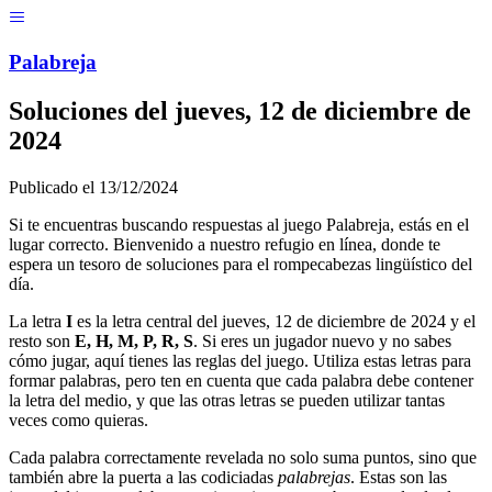
Menú
Pal
ab
r
eja
Soluciones del
jueves, 12 de diciembre de
2024
Publicado el
13/12/2024
Si te encuentras buscando respuestas al juego Palabreja, estás en el
lugar correcto. Bienvenido a nuestro refugio en línea, donde te
espera un tesoro de soluciones para el rompecabezas lingüístico del
día.
La letra
I
es la letra central del
jueves, 12 de diciembre de 2024
y el
resto son
E, H, M, P, R, S
. Si eres un jugador nuevo y no sabes
cómo jugar, aquí tienes las reglas del juego. Utiliza estas letras para
formar palabras, pero ten en cuenta que cada palabra debe contener
la letra del medio, y que las otras letras se pueden utilizar tantas
veces como quieras.
Cada palabra correctamente revelada no solo suma puntos, sino que
también abre la puerta a las codiciadas
palabrejas
. Estas son las