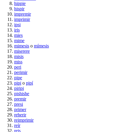
hippie
hispir
impremir
imprimir
ipsi
iris
mies
mime
mimesis
o
mímesis
miserere
misis
miss
peri
perimir
pipe
pipi
o
pipí
piripi
pishishe
premir
presi
primer
reherir
reimprimir
reír
reis