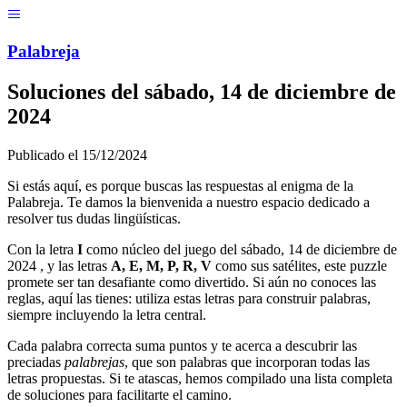
Menú
Pal
ab
r
eja
Soluciones del
sábado, 14 de diciembre de
2024
Publicado el
15/12/2024
Si estás aquí, es porque buscas las respuestas al enigma de la
Palabreja. Te damos la bienvenida a nuestro espacio dedicado a
resolver tus dudas lingüísticas.
Con la letra
I
como núcleo del juego del
sábado, 14 de diciembre de
2024
, y las letras
A, E, M, P, R, V
como sus satélites, este puzzle
promete ser tan desafiante como divertido. Si aún no conoces las
reglas, aquí las tienes: utiliza estas letras para construir palabras,
siempre incluyendo la letra central.
Cada palabra correcta suma puntos y te acerca a descubrir las
preciadas
palabrejas
, que son palabras que incorporan todas las
letras propuestas. Si te atascas, hemos compilado una lista completa
de soluciones para facilitarte el camino.