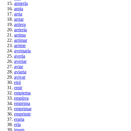
armería
arpía
arria
arriar
arriera
arriería
arrima
arrimar
arrime
avemaría
avería
averiar
aviar
aviaria
avivar
eirá
emir
empiema
empírea
emprima
emprimar
emprimir
eraria
ería
imam