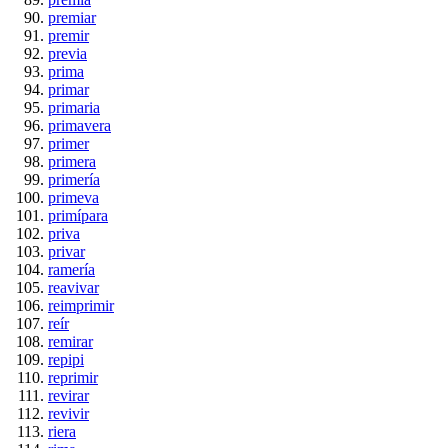
premiar
premir
previa
prima
primar
primaria
primavera
primer
primera
primería
primeva
primípara
priva
privar
ramería
reavivar
reimprimir
reír
remirar
repipi
reprimir
revirar
revivir
riera