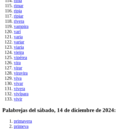
rima
rimar
ripia
ripiar
rivera
vampira
varí
varia
variar
viaria
vieira
vipérea
vira
virar
viravira
viva
vivar
vivera
vivípara
vivir
Palabrejas del
sábado, 14 de diciembre de 2024
:
primavera
primeva