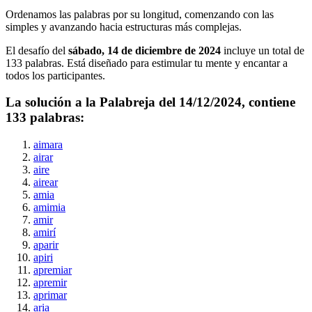
Ordenamos las palabras por su longitud, comenzando con las
simples y avanzando hacia estructuras más complejas.
El desafío del
sábado, 14 de diciembre de 2024
incluye un total de
133
palabras. Está diseñado para estimular tu mente y encantar a
todos los participantes.
La solución a la Palabreja del
14/12/2024
, contiene
133
palabras:
aimara
airar
aire
airear
amia
amimia
amir
amirí
aparir
apiri
apremiar
apremir
aprimar
aria