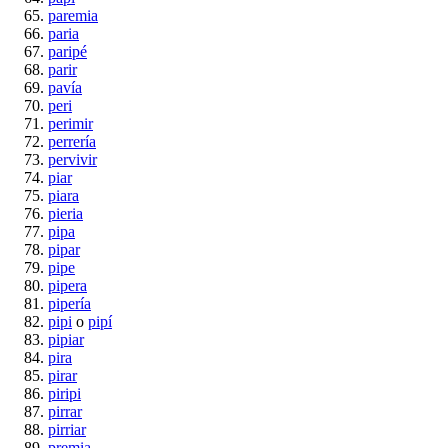
paremia
paria
paripé
parir
pavía
peri
perimir
perrería
pervivir
piar
piara
pieria
pipa
pipar
pipe
pipera
pipería
pipi
o
pipí
pipiar
pira
pirar
piripi
pirrar
pirriar
premia