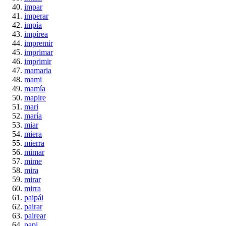
impar
imperar
impía
impírea
impremir
imprimar
imprimir
mamaria
mami
mamía
mapire
mari
maría
miar
miera
mierra
mimar
mime
mira
mirar
mirra
paipái
pairar
pairear
papi