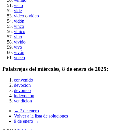
venino
vicio
vide
video
o
vídeo
vidón
vinco
vínico
vino
vívido
vivo
vivón
voceo
Palabrejas del
miércoles, 8 de enero de 2025
:
convenido
devocion
devonico
indevocion
vendicion
← 7 de enero
Volver a la lista de soluciones
9 de enero →