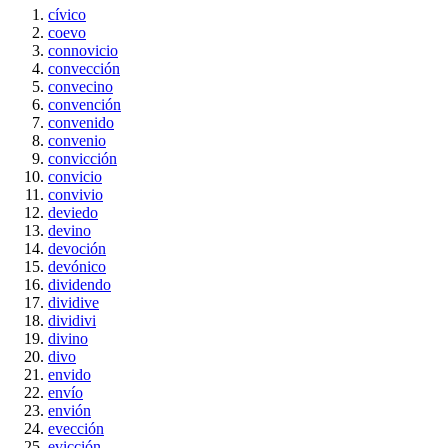
cívico
coevo
connovicio
convección
convecino
convención
convenido
convenio
convicción
convicio
convivio
deviedo
devino
devoción
devónico
dividendo
dividive
dividivi
divino
divo
envido
envío
envión
evección
evicción