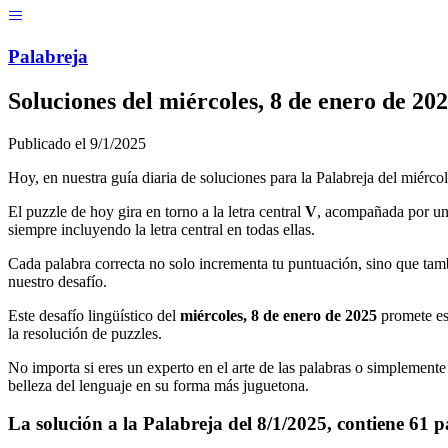
Menú
Pal
ab
r
eja
Soluciones del
miércoles, 8 de enero de 20
Publicado el
9/1/2025
Hoy, en nuestra guía diaria de soluciones para la Palabreja del
miércol
El puzzle de hoy gira en torno a la letra central
V
, acompañada por un
siempre incluyendo la letra central en todas ellas.
Cada palabra correcta no solo incrementa tu puntuación, sino que tamb
nuestro desafío.
Este desafío lingüístico del
miércoles, 8 de enero de 2025
promete es
la resolución de puzzles.
No importa si eres un experto en el arte de las palabras o simplemente 
belleza del lenguaje en su forma más juguetona.
La solución a la Palabreja del
8/1/2025
, contiene
61
p