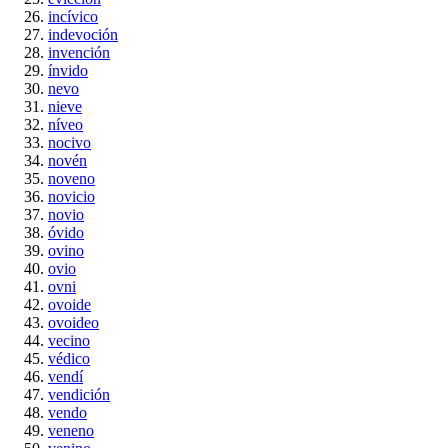
incívico
indevoción
invención
ínvido
nevo
nieve
níveo
nocivo
novén
noveno
novicio
novio
óvido
ovino
ovio
ovni
ovoide
ovoideo
vecino
védico
vendí
vendición
vendo
veneno