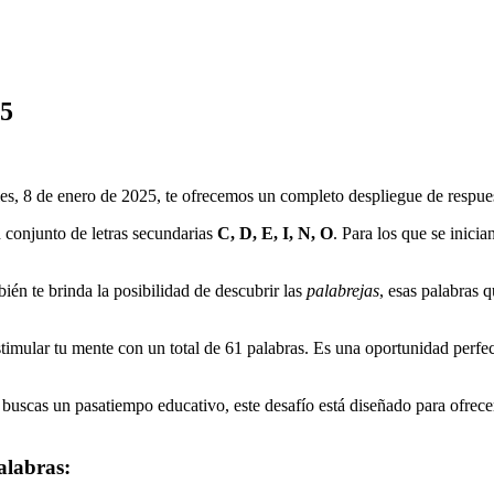
25
es, 8 de enero de 2025
, te ofrecemos un completo despliegue de respuest
 conjunto de letras secundarias
C, D, E, I, N, O
. Para los que se inicia
ién te brinda la posibilidad de descubrir las
palabrejas
, esas palabras 
timular tu mente con un total de
61
palabras. Es una oportunidad perfect
buscas un pasatiempo educativo, este desafío está diseñado para ofrecer 
alabras: