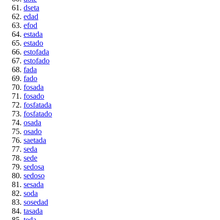
dseta
edad
efod
estada
estado
estofada
estofado
fada
fado
fosada
fosado
fosfatada
fosfatado
osada
osado
saetada
seda
sede
sedosa
sedoso
sesada
soda
sosedad
tasada
teda