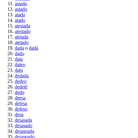
astada
astado
atada
atado
atestada
atestado
atetada
atetado
dada
o
dadá
dado
data
dateo
dato
dedada
dedeo
dedeté
dedo
deesa
defesa
defeso
desa
desasada
desasado
desaseada
desaseado