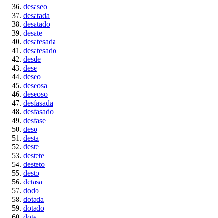
desaseo
desatada
desatado
desate
desatesada
desatesado
desde
dese
deseo
deseosa
deseoso
desfasada
desfasado
desfase
deso
desta
deste
destete
desteto
desto
detasa
dodo
dotada
dotado
dote