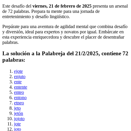
Este desafío del
viernes, 21 de febrero de 2025
presenta un arsenal
de
72
palabras. Prepara tu mente para una jornada de
entretenimiento y desafío lingüístico.
Prepárate para una aventura de agilidad mental que combina desafío
y diversión, ideal para expertos y novatos por igual. Embárcate en
esta experiencia enriquecedora y descubre el placer de desentrañar
palabras.
La solución a la Palabreja del
21/2/2025
, contiene
72
palabras:
ejote
enjuto
ente
entente
enteo
entono
etneo
jeto
jetón
jojoto
jote
joto