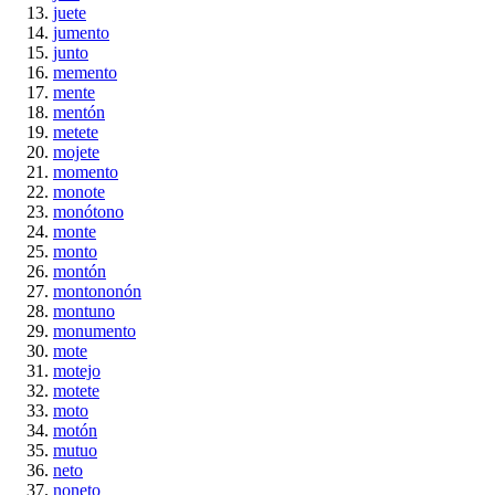
juete
jumento
junto
memento
mente
mentón
metete
mojete
momento
monote
monótono
monte
monto
montón
montononón
montuno
monumento
mote
motejo
motete
moto
motón
mutuo
neto
noneto