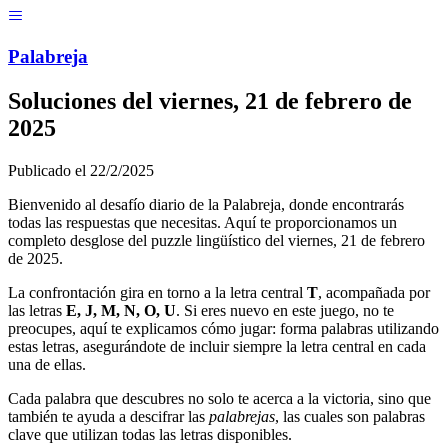
Menú
Pal
ab
r
eja
Soluciones del
viernes, 21 de febrero de
2025
Publicado el
22/2/2025
Bienvenido al desafío diario de la Palabreja, donde encontrarás
todas las respuestas que necesitas. Aquí te proporcionamos un
completo desglose del puzzle lingüístico del
viernes, 21 de febrero
de 2025
.
La confrontación gira en torno a la letra central
T
, acompañada por
las letras
E, J, M, N, O, U
. Si eres nuevo en este juego, no te
preocupes, aquí te explicamos cómo jugar: forma palabras utilizando
estas letras, asegurándote de incluir siempre la letra central en cada
una de ellas.
Cada palabra que descubres no solo te acerca a la victoria, sino que
también te ayuda a descifrar las
palabrejas
, las cuales son palabras
clave que utilizan todas las letras disponibles.