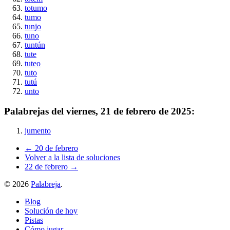
totumo
tumo
tunjo
tuno
tuntún
tute
tuteo
tuto
tutú
unto
Palabrejas del
viernes, 21 de febrero de 2025
:
jumento
← 20 de febrero
Volver a la lista de soluciones
22 de febrero →
©
2026
Palabreja
.
Blog
Solución de hoy
Pistas
Cómo jugar