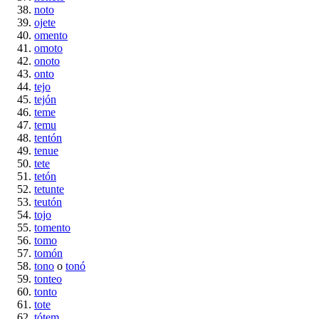
noto
ojete
omento
omoto
onoto
onto
tejo
tejón
teme
temu
tentón
tenue
tete
tetón
tetunte
teutón
tojo
tomento
tomo
tomón
tono
o
tonó
tonteo
tonto
tote
tótem