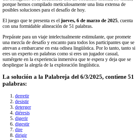
porque hemos compilado meticulosamente una lista extensa de
posibles soluciones para el desafío de hoy.
El juego que te presenta es el
jueves, 6 de marzo de 2025
, cuenta
con una formidable alineación de
51
palabras.
Prepárate para un viaje intelectualmente estimulante, que promete
una mezcla de desafío y encanto para todos los participantes que se
atrevan a embarcarse en esta odisea lingüística. Por lo tanto, tanto si
eres un experto en palabras como si eres un jugador casual,
sumérgete en la experiencia inmersiva que te espera y deja que se
despliegue la alegría de la exploración lingüística.
La solución a la Palabreja del
6/3/2025
, contiene
51
palabras:
derretir
desistir
deterger
diéresis
digerir
digestir
dire
dirigir