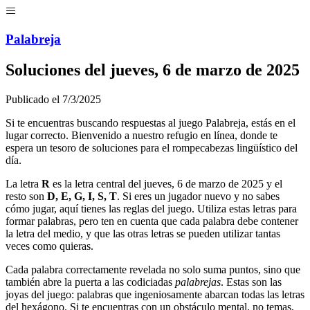
Menú
Pal
ab
r
eja
Soluciones del
jueves, 6 de marzo de 2025
Publicado el
7/3/2025
Si te encuentras buscando respuestas al juego Palabreja, estás en el
lugar correcto. Bienvenido a nuestro refugio en línea, donde te
espera un tesoro de soluciones para el rompecabezas lingüístico del
día.
La letra
R
es la letra central del
jueves, 6 de marzo de 2025
y el
resto son
D, E, G, I, S, T
. Si eres un jugador nuevo y no sabes
cómo jugar, aquí tienes las reglas del juego. Utiliza estas letras para
formar palabras, pero ten en cuenta que cada palabra debe contener
la letra del medio, y que las otras letras se pueden utilizar tantas
veces como quieras.
Cada palabra correctamente revelada no solo suma puntos, sino que
también abre la puerta a las codiciadas
palabrejas
. Estas son las
joyas del juego: palabras que ingeniosamente abarcan todas las letras
del hexágono. Si te encuentras con un obstáculo mental, no temas,