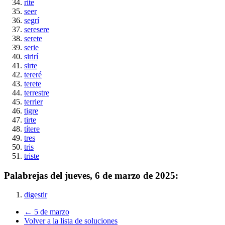
rite
seer
segrí
seresere
serete
serie
sirirí
sirte
tereré
terete
terrestre
terrier
tigre
tirte
títere
tres
tris
triste
Palabrejas del
jueves, 6 de marzo de 2025
:
digestir
← 5 de marzo
Volver a la lista de soluciones