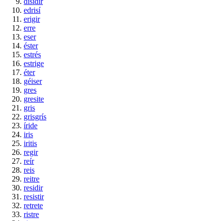
disidir
edrisí
erigir
erre
eser
éster
estrés
estrige
éter
géiser
gres
gresite
gris
grisgrís
íride
iris
iritis
regir
reír
reis
reitre
residir
resistir
retrete
ristre