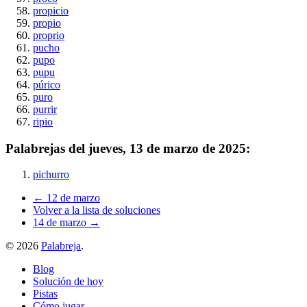
propicio
propio
proprio
pucho
pupo
pupu
púrico
puro
purrir
ripio
Palabrejas del
jueves, 13 de marzo de 2025
:
pichurro
← 12 de marzo
Volver a la lista de soluciones
14 de marzo →
©
2026
Palabreja
.
Blog
Solución de hoy
Pistas
Cómo jugar