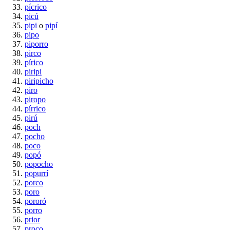
pícrico
picú
pipi
o
pipí
pipo
piporro
pirco
pírico
piripi
piripicho
piro
piropo
pírrico
pirú
poch
pocho
poco
popó
popocho
popurrí
porco
poro
pororó
porro
prior
proco