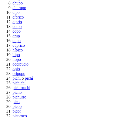
chupo
churupo
cipo
cíprico
ciprio
coipo
copo
crup
cupo
cúprico
hípico
hipo
hopo
occipucio
opio
oripopo
pichi
o
pichí
pichichi
pichirruchi
picho
pichurro
pico
picop
picor
picoroco