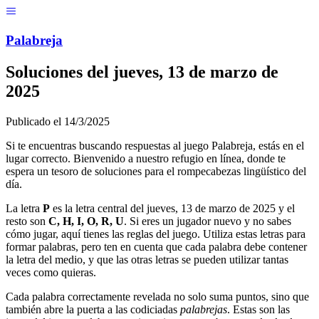
Menú
Pal
ab
r
eja
Soluciones del
jueves, 13 de marzo de
2025
Publicado el
14/3/2025
Si te encuentras buscando respuestas al juego Palabreja, estás en el
lugar correcto. Bienvenido a nuestro refugio en línea, donde te
espera un tesoro de soluciones para el rompecabezas lingüístico del
día.
La letra
P
es la letra central del
jueves, 13 de marzo de 2025
y el
resto son
C, H, I, O, R, U
. Si eres un jugador nuevo y no sabes
cómo jugar, aquí tienes las reglas del juego. Utiliza estas letras para
formar palabras, pero ten en cuenta que cada palabra debe contener
la letra del medio, y que las otras letras se pueden utilizar tantas
veces como quieras.
Cada palabra correctamente revelada no solo suma puntos, sino que
también abre la puerta a las codiciadas
palabrejas
. Estas son las