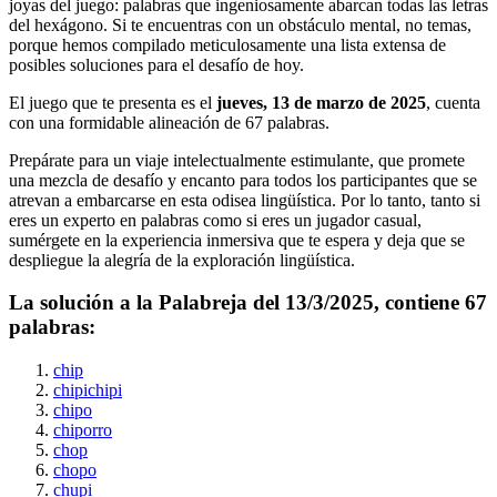
joyas del juego: palabras que ingeniosamente abarcan todas las letras
del hexágono. Si te encuentras con un obstáculo mental, no temas,
porque hemos compilado meticulosamente una lista extensa de
posibles soluciones para el desafío de hoy.
El juego que te presenta es el
jueves, 13 de marzo de 2025
, cuenta
con una formidable alineación de
67
palabras.
Prepárate para un viaje intelectualmente estimulante, que promete
una mezcla de desafío y encanto para todos los participantes que se
atrevan a embarcarse en esta odisea lingüística. Por lo tanto, tanto si
eres un experto en palabras como si eres un jugador casual,
sumérgete en la experiencia inmersiva que te espera y deja que se
despliegue la alegría de la exploración lingüística.
La solución a la Palabreja del
13/3/2025
, contiene
67
palabras:
chip
chipichipi
chipo
chiporro
chop
chopo
chupi