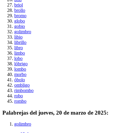
briol
brollo
bromo
globo
gobio
golimbro
libio
librillo
libro
limbo
lobo
lóbrigo
lombo
morbo
óbolo
ombligo
rimbombo
robo
rombo
Palabrejas del
jueves, 20 de marzo de 2025
:
golimbro