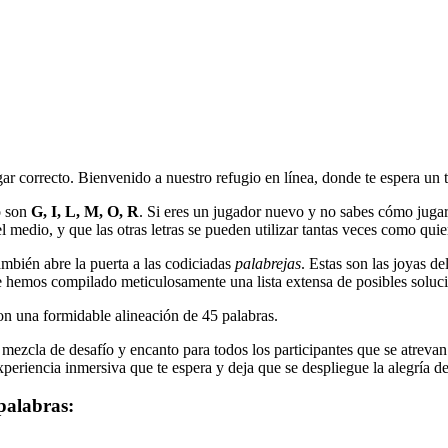
gar correcto. Bienvenido a nuestro refugio en línea, donde te espera un 
o son
G, I, L, M, O, R
. Si eres un jugador nuevo y no sabes cómo jugar, 
l medio, y que las otras letras se pueden utilizar tantas veces como quie
mbién abre la puerta a las codiciadas
palabrejas
. Estas son las joyas d
 hemos compilado meticulosamente una lista extensa de posibles soluci
con una formidable alineación de
45
palabras.
ezcla de desafío y encanto para todos los participantes que se atrevan a
periencia inmersiva que te espera y deja que se despliegue la alegría de 
palabras: