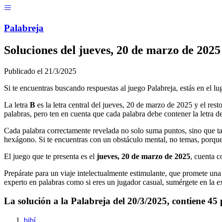
Menú
Pal
ab
r
eja
Soluciones del
jueves, 20 de marzo de 2025
Publicado el
21/3/2025
Si te encuentras buscando respuestas al juego Palabreja, estás en el lu
La letra
B
es la letra central del
jueves, 20 de marzo de 2025
y el rest
palabras, pero ten en cuenta que cada palabra debe contener la letra de
Cada palabra correctamente revelada no solo suma puntos, sino que ta
hexágono. Si te encuentras con un obstáculo mental, no temas, porque
El juego que te presenta es el
jueves, 20 de marzo de 2025
, cuenta 
Prepárate para un viaje intelectualmente estimulante, que promete una m
experto en palabras como si eres un jugador casual, sumérgete en la ex
La solución a la Palabreja del
20/3/2025
, contiene
45
bibí