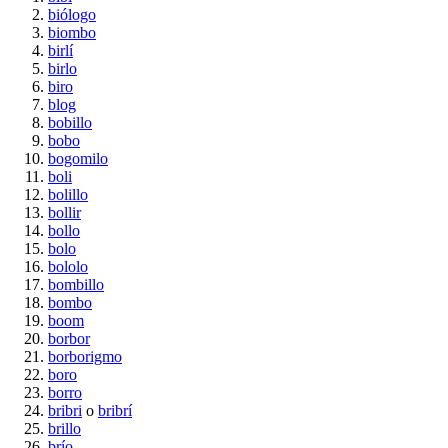
biólogo
biombo
birlí
birlo
biro
blog
bobillo
bobo
bogomilo
boli
bolillo
bollir
bollo
bolo
bololo
bombillo
bombo
boom
borbor
borborigmo
boro
borro
bribri
o
bribrí
brillo
brío