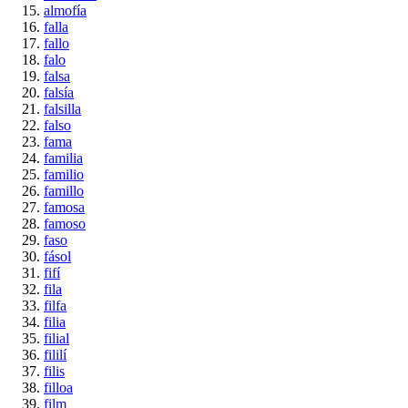
almofía
falla
fallo
falo
falsa
falsía
falsilla
falso
fama
familia
familio
famillo
famosa
famoso
faso
fásol
fifí
fila
filfa
filia
filial
fililí
filis
filloa
film