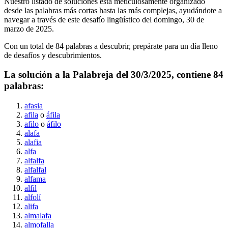
Nuestro listado de soluciones está meticulosamente organizado
desde las palabras más cortas hasta las más complejas, ayudándote a
navegar a través de este desafío lingüístico del
domingo, 30 de
marzo de 2025
.
Con un total de
84
palabras a descubrir, prepárate para un día lleno
de desafíos y descubrimientos.
La solución a la Palabreja del
30/3/2025
, contiene
84
palabras:
afasia
afila
o
áfila
afilo
o
áfilo
alafa
alafia
alfa
alfalfa
alfalfal
alfama
alfil
alfolí
alifa
almalafa
almofalla