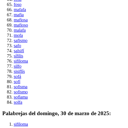
foso
mafafa
mafia
mafiosa
mafioso
malafa
mofa
safismo
safo
salsifí
sífilis
sifiloma
silfo
sisiflís
sofá
sofí
sofisma
sofismo
soflama
solfa
Palabrejas del
domingo, 30 de marzo de 2025
:
sifiloma