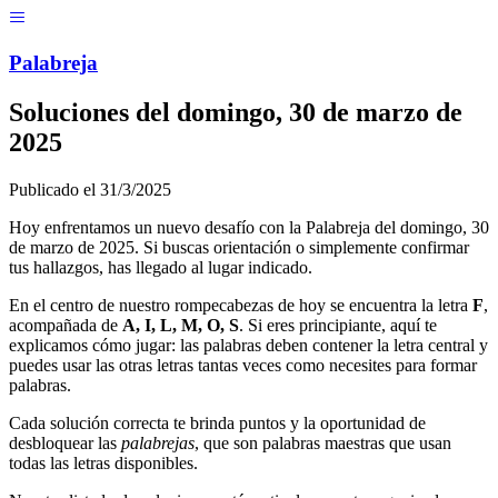
Menú
Pal
ab
r
eja
Soluciones del
domingo, 30 de marzo de
2025
Publicado el
31/3/2025
Hoy enfrentamos un nuevo desafío con la Palabreja del
domingo, 30
de marzo de 2025
. Si buscas orientación o simplemente confirmar
tus hallazgos, has llegado al lugar indicado.
En el centro de nuestro rompecabezas de hoy se encuentra la letra
F
,
acompañada de
A, I, L, M, O, S
. Si eres principiante, aquí te
explicamos cómo jugar: las palabras deben contener la letra central y
puedes usar las otras letras tantas veces como necesites para formar
palabras.
Cada solución correcta te brinda puntos y la oportunidad de
desbloquear las
palabrejas
, que son palabras maestras que usan
todas las letras disponibles.