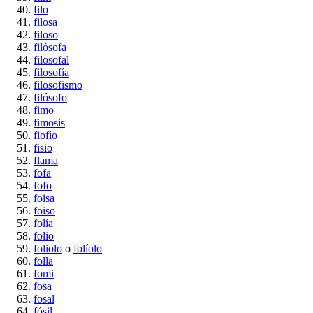
filo
filosa
filoso
filósofa
filosofal
filosofía
filosofismo
filósofo
fimo
fimosis
fiofío
fisio
flama
fofa
fofo
foisa
foiso
folía
folio
foliolo
o
folíolo
folla
fomi
fosa
fosal
fósil