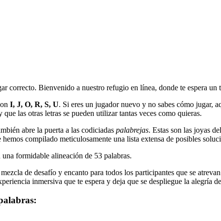
gar correcto. Bienvenido a nuestro refugio en línea, donde te espera un 
son
I, J, O, R, S, U
. Si eres un jugador nuevo y no sabes cómo jugar, aquí
 que las otras letras se pueden utilizar tantas veces como quieras.
mbién abre la puerta a las codiciadas
palabrejas
. Estas son las joyas d
 hemos compilado meticulosamente una lista extensa de posibles soluci
n una formidable alineación de
53
palabras.
ezcla de desafío y encanto para todos los participantes que se atrevan a
periencia inmersiva que te espera y deja que se despliegue la alegría de 
palabras: