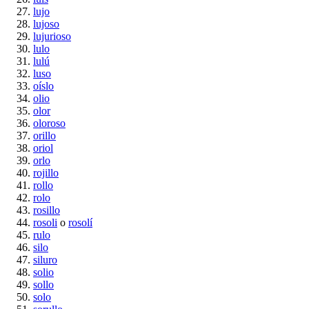
lujo
lujoso
lujurioso
lulo
lulú
luso
oíslo
olio
olor
oloroso
orillo
oriol
orlo
rojillo
rollo
rolo
rosillo
rosoli
o
rosolí
rulo
silo
siluro
solio
sollo
solo