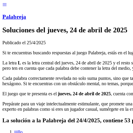
Menú
Pal
ab
r
eja
Soluciones del
jueves, 24 de abril de 2025
Publicado el
25/4/2025
Si te encuentras buscando respuestas al juego Palabreja, estás en el lu
La letra
L
es la letra central del
jueves, 24 de abril de 2025
y el resto 
pero ten en cuenta que cada palabra debe contener la letra del medio, y
Cada palabra correctamente revelada no solo suma puntos, sino que ta
hexágono. Si te encuentras con un obstáculo mental, no temas, porque
El juego que te presenta es el
jueves, 24 de abril de 2025
, cuenta co
Prepárate para un viaje intelectualmente estimulante, que promete una m
experto en palabras como si eres un jugador casual, sumérgete en la ex
La solución a la Palabreja del
24/4/2025
, contiene
53
ijillo