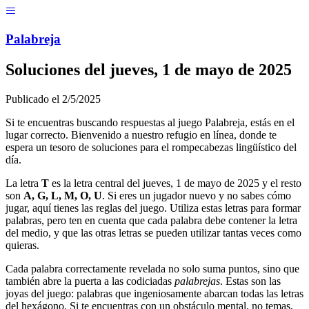
Menú
Pal
ab
r
eja
Soluciones del
jueves, 1 de mayo de 2025
Publicado el
2/5/2025
Si te encuentras buscando respuestas al juego Palabreja, estás en el
lugar correcto. Bienvenido a nuestro refugio en línea, donde te
espera un tesoro de soluciones para el rompecabezas lingüístico del
día.
La letra
T
es la letra central del
jueves, 1 de mayo de 2025
y el resto
son
A, G, L, M, O, U
. Si eres un jugador nuevo y no sabes cómo
jugar, aquí tienes las reglas del juego. Utiliza estas letras para formar
palabras, pero ten en cuenta que cada palabra debe contener la letra
del medio, y que las otras letras se pueden utilizar tantas veces como
quieras.
Cada palabra correctamente revelada no solo suma puntos, sino que
también abre la puerta a las codiciadas
palabrejas
. Estas son las
joyas del juego: palabras que ingeniosamente abarcan todas las letras
del hexágono. Si te encuentras con un obstáculo mental, no temas,