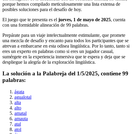
porque hemos compilado meticulosamente una lista extensa de
posibles soluciones para el desafío de hoy.
El juego que te presenta es el
jueves, 1 de mayo de 2025
, cuenta
con una formidable alineación de
99
palabras.
Prepárate para un viaje intelectualmente estimulante, que promete
una mezcla de desafío y encanto para todos los participantes que se
atrevan a embarcarse en esta odisea lingüística. Por lo tanto, tanto si
eres un experto en palabras como si eres un jugador casual,
sumérgete en la experiencia inmersiva que te espera y deja que se
despliegue la alegría de la exploración lingüística.
La solución a la Palabreja del
1/5/2025
, contiene
99
palabras:
ágata
agualotal
alta
alto
amatal
amauta
atal
atol