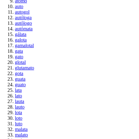
átomo
auto
autogol
autóloga
autólogo
autómata
gálata
galota
gamalotal
gata
gato
glotal
glutamato
gota
guata
guato
lata
lato
lauta
lauto
lota
loto
luto
malata
malato