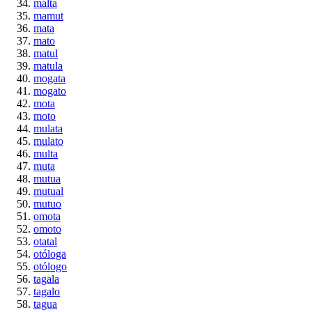
malta
mamut
mata
mato
matul
matula
mogata
mogato
mota
moto
mulata
mulato
multa
muta
mutua
mutual
mutuo
omota
omoto
otatal
otóloga
otólogo
tagala
tagalo
tagua