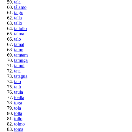
tala
tálamo
talgo
talla
tallo
tallullo
talma
talo
tamal
tamo
tamtam
tamuga
tamul
tata
tatagua
tato
tatú
taula
toalla
toga
tola
tolla
tollo
tolmo
toma