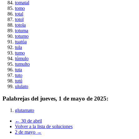
tomatal
tomo
total
totol
totola
totuma
totumo
tuatúa
tula
tumo
túmulo
tumulto
tuta
tuto
tutú
ululato
Palabrejas del
jueves, 1 de mayo de 2025
:
glutamato
← 30 de abril
Volver a la lista de soluciones
2 de mayo →