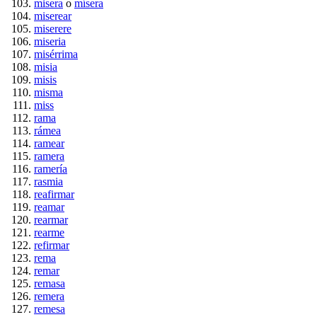
misera
o
mísera
miserear
miserere
miseria
misérrima
misia
misis
misma
miss
rama
rámea
ramear
ramera
ramería
rasmia
reafirmar
reamar
rearmar
rearme
refirmar
rema
remar
remasa
remera
remesa