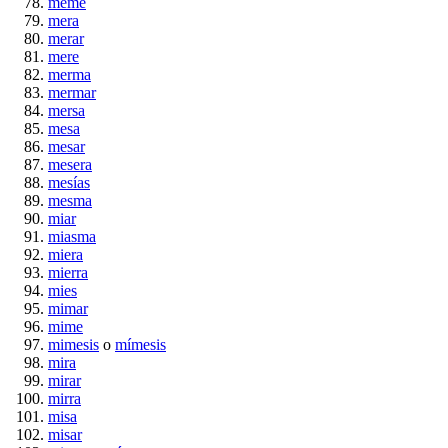
meme
mera
merar
mere
merma
mermar
mersa
mesa
mesar
mesera
mesías
mesma
miar
miasma
miera
mierra
mies
mimar
mime
mimesis
o
mímesis
mira
mirar
mirra
misa
misar