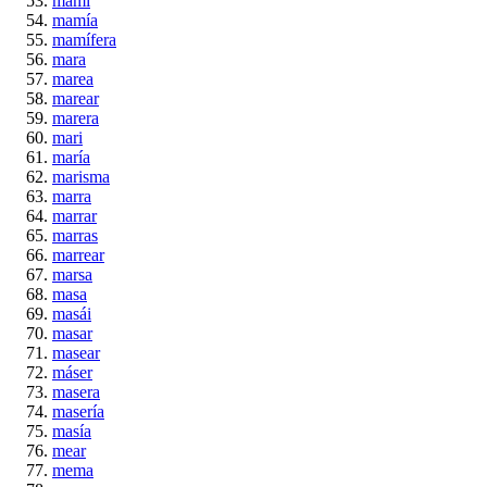
mami
mamía
mamífera
mara
marea
marear
marera
mari
maría
marisma
marra
marrar
marras
marrear
marsa
masa
masái
masar
masear
máser
masera
masería
masía
mear
mema