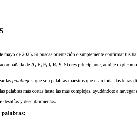
5
de mayo de 2025
. Si buscas orientación o simplemente confirmar tus hal
 acompañada de
A, E, F, I, R, S
. Si eres principiante, aquí te explicam
ar las
palabrejas
, que son palabras maestras que usan todas las letras d
as palabras más cortas hasta las más complejas, ayudándote a navegar a t
de desafíos y descubrimientos.
palabras: