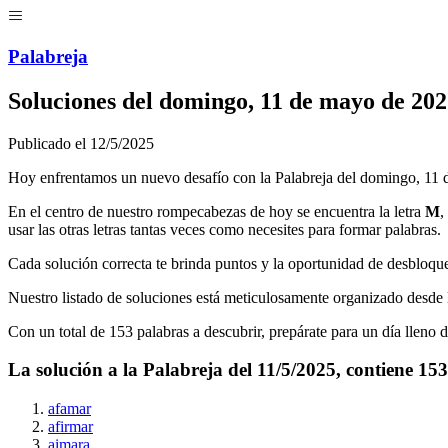
Menú
Pal
ab
r
eja
Soluciones del
domingo, 11 de mayo de 202
Publicado el
12/5/2025
Hoy enfrentamos un nuevo desafío con la Palabreja del
domingo, 11 
En el centro de nuestro rompecabezas de hoy se encuentra la letra
M
,
usar las otras letras tantas veces como necesites para formar palabras.
Cada solución correcta te brinda puntos y la oportunidad de desbloque
Nuestro listado de soluciones está meticulosamente organizado desde l
Con un total de
153
palabras a descubrir, prepárate para un día lleno 
La solución a la Palabreja del
11/5/2025
, contiene
153
afamar
afirmar
aimara