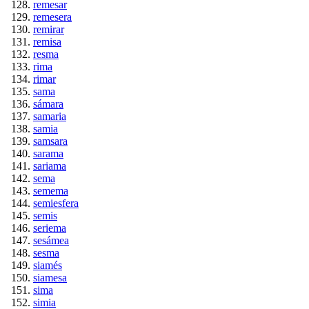
remesar
remesera
remirar
remisa
resma
rima
rimar
sama
sámara
samaria
samia
samsara
sarama
sariama
sema
semema
semiesfera
semis
seriema
sesámea
sesma
siamés
siamesa
sima
simia