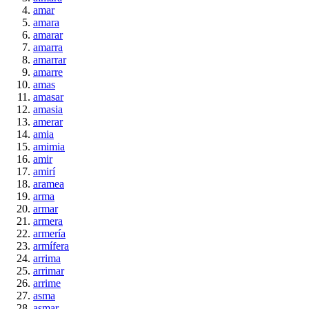
amar
amara
amarar
amarra
amarrar
amarre
amas
amasar
amasia
amerar
amia
amimia
amir
amirí
aramea
arma
armar
armera
armería
armífera
arrima
arrimar
arrime
asma
asmar