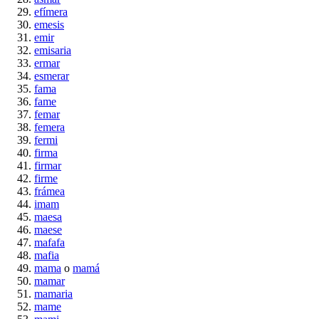
efímera
emesis
emir
emisaria
ermar
esmerar
fama
fame
femar
femera
fermi
firma
firmar
firme
frámea
imam
maesa
maese
mafafa
mafia
mama
o
mamá
mamar
mamaria
mame