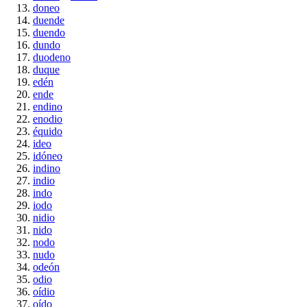
doneo
duende
duendo
dundo
duodeno
duque
edén
ende
endino
enodio
équido
ideo
idóneo
indino
indio
indo
iodo
nidio
nido
nodo
nudo
odeón
odio
oídio
oído