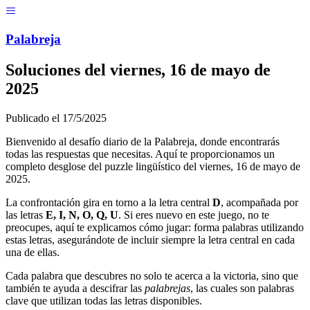
Menú
Pal
ab
r
eja
Soluciones del
viernes, 16 de mayo de
2025
Publicado el
17/5/2025
Bienvenido al desafío diario de la Palabreja, donde encontrarás
todas las respuestas que necesitas. Aquí te proporcionamos un
completo desglose del puzzle lingüístico del
viernes, 16 de mayo de
2025
.
La confrontación gira en torno a la letra central
D
, acompañada por
las letras
E, I, N, O, Q, U
. Si eres nuevo en este juego, no te
preocupes, aquí te explicamos cómo jugar: forma palabras utilizando
estas letras, asegurándote de incluir siempre la letra central en cada
una de ellas.
Cada palabra que descubres no solo te acerca a la victoria, sino que
también te ayuda a descifrar las
palabrejas
, las cuales son palabras
clave que utilizan todas las letras disponibles.