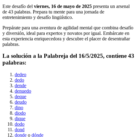
Este desafío del
viernes, 16 de mayo de 2025
presenta un arsenal
de
43
palabras. Prepara tu mente para una jornada de
entretenimiento y desafío lingüístico.
Prepárate para una aventura de agilidad mental que combina desafío
y diversión, ideal para expertos y novatos por igual. Embárcate en
esta experiencia enriquecedora y descubre el placer de desentrañar
palabras.
La solución a la Palabreja del
16/5/2025
, contiene
43
palabras:
dedeo
dedo
dende
denuedo
deque
deudo
dino
diodo
dique
dodo
dond
donde
o
dónde