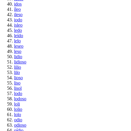
idos
íleo
ileso
iodo
isleo
ledo
leído
lelo
leseo
leso
lidio
lidioso
lilio
lilo
lioso
liso
lisol
lodo
lodoso
loli
lolio
lolo
odio
odioso
oídio