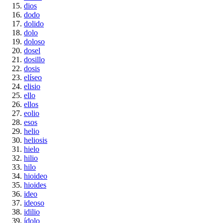
dios
dodo
dolido
dolo
doloso
dosel
dosillo
dosis
elíseo
elisio
ello
ellos
eolio
esos
helio
heliosis
hielo
hilio
hilo
hioideo
hioides
ideo
ideoso
idilio
ídolo