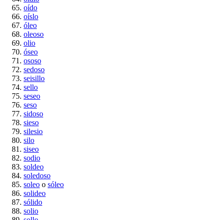
oído
oíslo
óleo
oleoso
olio
óseo
ososo
sedoso
seisillo
sello
seseo
seso
sidoso
sieso
silesio
silo
siseo
sodio
soldeo
soledoso
soleo
o
sóleo
solideo
sólido
solio
sollo