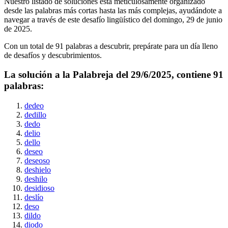
Nuestro listado de soluciones está meticulosamente organizado
desde las palabras más cortas hasta las más complejas, ayudándote a
navegar a través de este desafío lingüístico del
domingo, 29 de junio
de 2025
.
Con un total de
91
palabras a descubrir, prepárate para un día lleno
de desafíos y descubrimientos.
La solución a la Palabreja del
29/6/2025
, contiene
91
palabras:
dedeo
dedillo
dedo
delio
dello
deseo
deseoso
deshielo
deshilo
desidioso
deslío
deso
dildo
diodo