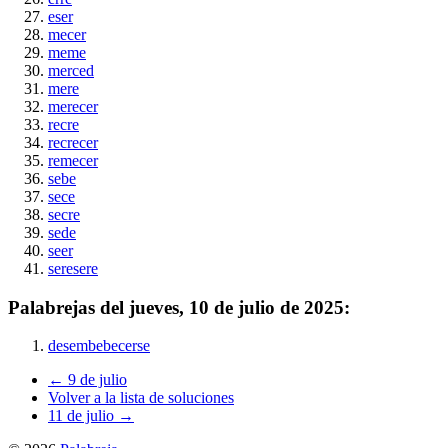
eser
mecer
meme
merced
mere
merecer
recre
recrecer
remecer
sebe
sece
secre
sede
seer
seresere
Palabrejas del
jueves, 10 de julio de 2025
:
desembebecerse
← 9 de julio
Volver a la lista de soluciones
11 de julio →