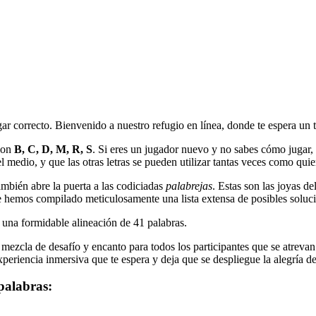
gar correcto. Bienvenido a nuestro refugio en línea, donde te espera un 
son
B, C, D, M, R, S
. Si eres un jugador nuevo y no sabes cómo jugar, aq
l medio, y que las otras letras se pueden utilizar tantas veces como quie
mbién abre la puerta a las codiciadas
palabrejas
. Estas son las joyas d
 hemos compilado meticulosamente una lista extensa de posibles soluci
n una formidable alineación de
41
palabras.
ezcla de desafío y encanto para todos los participantes que se atrevan a
periencia inmersiva que te espera y deja que se despliegue la alegría de 
palabras: