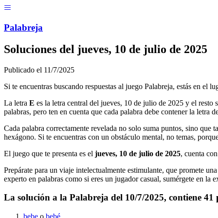
Menú
Pal
ab
r
eja
Soluciones del
jueves, 10 de julio de 2025
Publicado el
11/7/2025
Si te encuentras buscando respuestas al juego Palabreja, estás en el lu
La letra
E
es la letra central del
jueves, 10 de julio de 2025
y el resto 
palabras, pero ten en cuenta que cada palabra debe contener la letra de
Cada palabra correctamente revelada no solo suma puntos, sino que ta
hexágono. Si te encuentras con un obstáculo mental, no temas, porque
El juego que te presenta es el
jueves, 10 de julio de 2025
, cuenta co
Prepárate para un viaje intelectualmente estimulante, que promete una m
experto en palabras como si eres un jugador casual, sumérgete en la ex
La solución a la Palabreja del
10/7/2025
, contiene
41
bebe
o
bebé