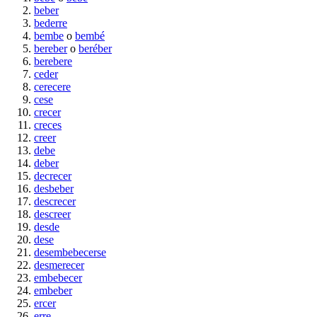
beber
bederre
bembe
o
bembé
bereber
o
beréber
berebere
ceder
cerecere
cese
crecer
creces
creer
debe
deber
decrecer
desbeber
descrecer
descreer
desde
dese
desembebecerse
desmerecer
embebecer
embeber
ercer
erre