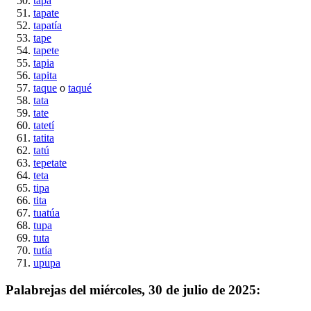
tapa
tapate
tapatía
tape
tapete
tapia
tapita
taque
o
taqué
tata
tate
tatetí
tatita
tatú
tepetate
teta
tipa
tita
tuatúa
tupa
tuta
tutía
upupa
Palabrejas del
miércoles, 30 de julio de 2025
: