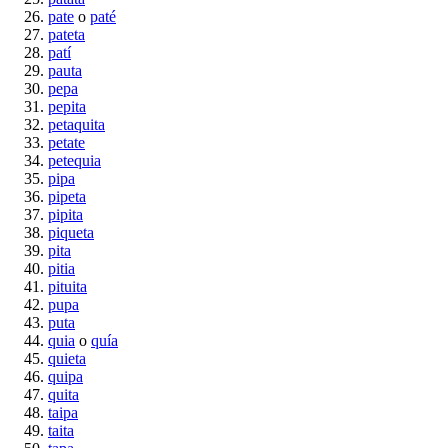
pate
o
paté
pateta
patí
pauta
pepa
pepita
petaquita
petate
petequia
pipa
pipeta
pipita
piqueta
pita
pitia
pituita
pupa
puta
quia
o
quía
quieta
quipa
quita
taipa
taita