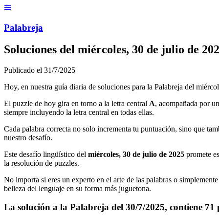
Menú
Pal
ab
r
eja
Soluciones del
miércoles, 30 de julio de 20
Publicado el
31/7/2025
Hoy, en nuestra guía diaria de soluciones para la Palabreja del
miércol
El puzzle de hoy gira en torno a la letra central
A
, acompañada por un
siempre incluyendo la letra central en todas ellas.
Cada palabra correcta no solo incrementa tu puntuación, sino que tamb
nuestro desafío.
Este desafío lingüístico del
miércoles, 30 de julio de 2025
promete es
la resolución de puzzles.
No importa si eres un experto en el arte de las palabras o simplemente 
belleza del lenguaje en su forma más juguetona.
La solución a la Palabreja del
30/7/2025
, contiene
71