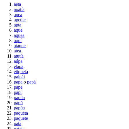
aeta
apatía
apea
apetite
apta
aque
aquea
aquí
ataque
atea
atutía
aúpa
etapa
etiqueta
paipái
papa
o
papá
pape
papi
papita
papú
papúa
paqueta
paquete
pata
patata