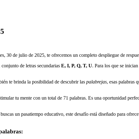
25
es, 30 de julio de 2025
, te ofrecemos un completo despliegue de respues
 conjunto de letras secundarias
E, I, P, Q, T, U
. Para los que se inician
ién te brinda la posibilidad de descubrir las
palabrejas
, esas palabras 
timular tu mente con un total de
71
palabras. Es una oportunidad perfect
buscas un pasatiempo educativo, este desafío está diseñado para ofrecer 
palabras: