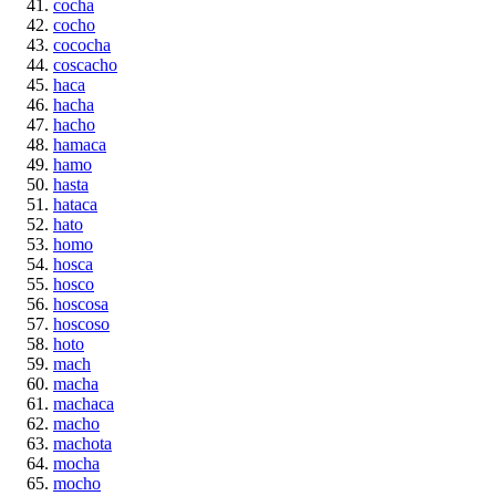
cocha
cocho
cococha
coscacho
haca
hacha
hacho
hamaca
hamo
hasta
hataca
hato
homo
hosca
hosco
hoscosa
hoscoso
hoto
mach
macha
machaca
macho
machota
mocha
mocho