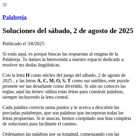
Menú
Pal
ab
r
eja
Soluciones del
sábado, 2 de agosto de 2025
Publicado el
3/8/2025
Si estás aquí, es porque buscas las respuestas al enigma de la
Palabreja. Te damos la bienvenida a nuestro espacio dedicado a
resolver tus dudas lingüísticas.
Con la letra
H
como núcleo del juego del
sábado, 2 de agosto de
2025
, y las letras
A, C, M, O, S, T
como sus satélites, este puzzle
promete ser tan desafiante como divertido. Si aún no conoces las
reglas, aquí las tienes: utiliza estas letras para construir palabras,
siempre incluyendo la letra central.
Cada palabra correcta suma puntos y te acerca a descubrir las
preciadas
palabrejas
, que son palabras que incorporan todas las
letras propuestas. Si te atascas, hemos compilado una lista completa
de soluciones para facilitarte el camino.
Ordenamos las palabras por su longitud, comenzando con las