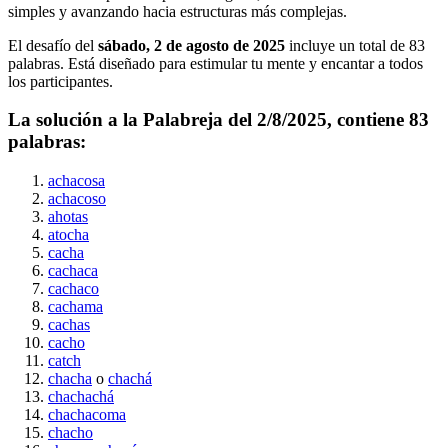
simples y avanzando hacia estructuras más complejas.
El desafío del
sábado, 2 de agosto de 2025
incluye un total de
83
palabras. Está diseñado para estimular tu mente y encantar a todos
los participantes.
La solución a la Palabreja del
2/8/2025
, contiene
83
palabras:
achacosa
achacoso
ahotas
atocha
cacha
cachaca
cachaco
cachama
cachas
cacho
catch
chacha
o
chachá
chachachá
chachacoma
chacho