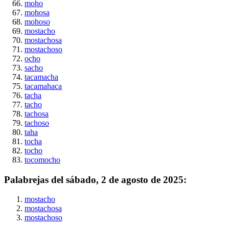
moho
mohosa
mohoso
mostacho
mostachosa
mostachoso
ocho
sacho
tacamacha
tacamahaca
tacha
tacho
tachosa
tachoso
taha
tocha
tocho
tocomocho
Palabrejas del
sábado, 2 de agosto de 2025
:
mostacho
mostachosa
mostachoso