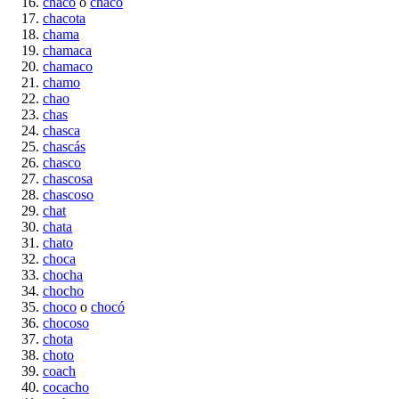
chaco
o
chacó
chacota
chama
chamaca
chamaco
chamo
chao
chas
chasca
chascás
chasco
chascosa
chascoso
chat
chata
chato
choca
chocha
chocho
choco
o
chocó
chocoso
chota
choto
coach
cocacho