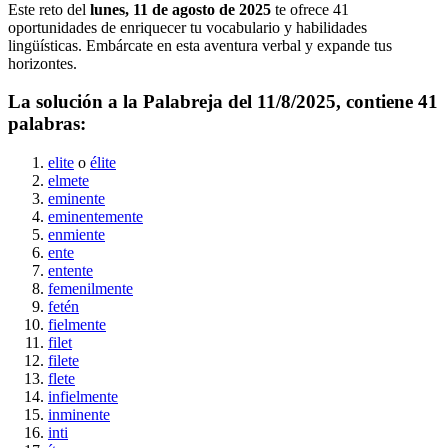
Este reto del
lunes, 11 de agosto de 2025
te ofrece
41
oportunidades de enriquecer tu vocabulario y habilidades
lingüísticas. Embárcate en esta aventura verbal y expande tus
horizontes.
La solución a la Palabreja del
11/8/2025
, contiene
41
palabras:
elite
o
élite
elmete
eminente
eminentemente
enmiente
ente
entente
femenilmente
fetén
fielmente
filet
filete
flete
infielmente
inminente
inti