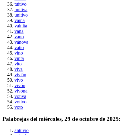
tuitivo
unitiva
unitivo
vaina
vainita
vana
vano
vánova
vatio
vino
vinta
vito
viva
vivián
vivo
vivón
vivona
votiva
votivo
voto
Palabrejas del
miércoles, 29 de octubre de 2025
:
antuvio