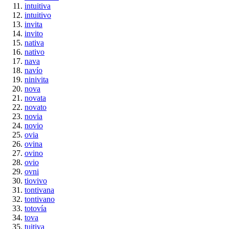
intuitiva
intuitivo
invita
invito
nativa
nativo
nava
navío
ninivita
nova
novata
novato
novia
novio
ovia
ovina
ovino
ovio
ovni
tiovivo
tontivana
tontivano
totovía
tova
tuitiva