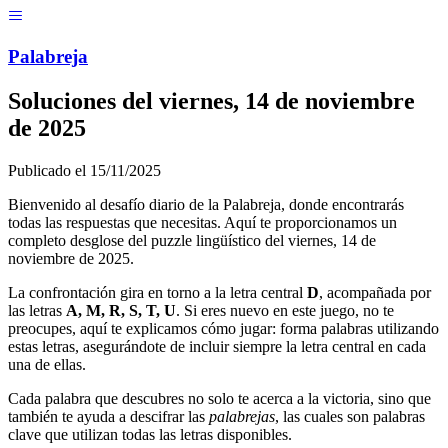
Menú
Pal
ab
r
eja
Soluciones del
viernes, 14 de noviembre
de 2025
Publicado el
15/11/2025
Bienvenido al desafío diario de la Palabreja, donde encontrarás
todas las respuestas que necesitas. Aquí te proporcionamos un
completo desglose del puzzle lingüístico del
viernes, 14 de
noviembre de 2025
.
La confrontación gira en torno a la letra central
D
, acompañada por
las letras
A, M, R, S, T, U
. Si eres nuevo en este juego, no te
preocupes, aquí te explicamos cómo jugar: forma palabras utilizando
estas letras, asegurándote de incluir siempre la letra central en cada
una de ellas.
Cada palabra que descubres no solo te acerca a la victoria, sino que
también te ayuda a descifrar las
palabrejas
, las cuales son palabras
clave que utilizan todas las letras disponibles.