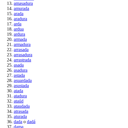
amasadura
amurada
arada
aradura
arda
ardua
ardura
armada
armadura
arrasada
arrasadura
arrastrada
asada
asadura
astada
asuardada
asustada
atada
atadura
ataúd
ataudada
atrasada
aturada
dada
o
dadá
dama