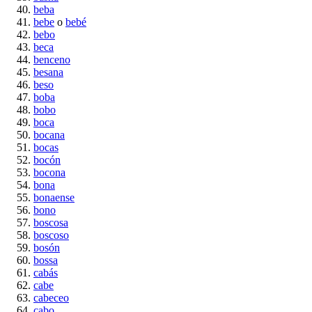
beba
bebe
o
bebé
bebo
beca
benceno
besana
beso
boba
bobo
boca
bocana
bocas
bocón
bocona
bona
bonaense
bono
boscosa
boscoso
bosón
bossa
cabás
cabe
cabeceo
cabo