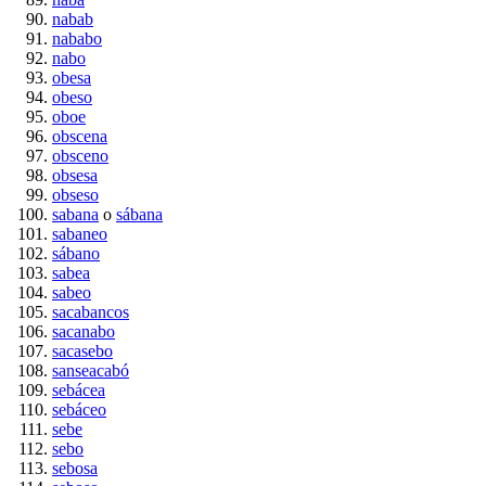
nabab
nababo
nabo
obesa
obeso
oboe
obscena
obsceno
obsesa
obseso
sabana
o
sábana
sabaneo
sábano
sabea
sabeo
sacabancos
sacanabo
sacasebo
sanseacabó
sebácea
sebáceo
sebe
sebo
sebosa