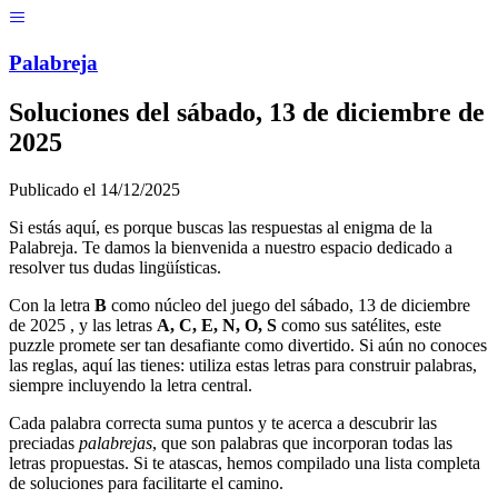
Menú
Pal
ab
r
eja
Soluciones del
sábado, 13 de diciembre de
2025
Publicado el
14/12/2025
Si estás aquí, es porque buscas las respuestas al enigma de la
Palabreja. Te damos la bienvenida a nuestro espacio dedicado a
resolver tus dudas lingüísticas.
Con la letra
B
como núcleo del juego del
sábado, 13 de diciembre
de 2025
, y las letras
A, C, E, N, O, S
como sus satélites, este
puzzle promete ser tan desafiante como divertido. Si aún no conoces
las reglas, aquí las tienes: utiliza estas letras para construir palabras,
siempre incluyendo la letra central.
Cada palabra correcta suma puntos y te acerca a descubrir las
preciadas
palabrejas
, que son palabras que incorporan todas las
letras propuestas. Si te atascas, hemos compilado una lista completa
de soluciones para facilitarte el camino.