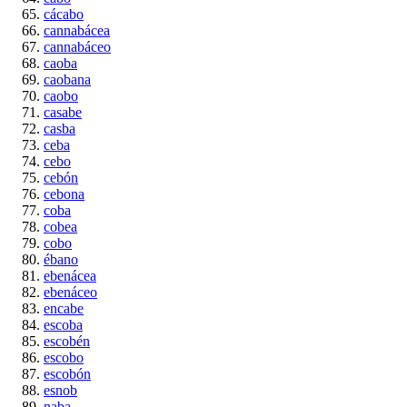
cácabo
cannabácea
cannabáceo
caoba
caobana
caobo
casabe
casba
ceba
cebo
cebón
cebona
coba
cobea
cobo
ébano
ebenácea
ebenáceo
encabe
escoba
escobén
escobo
escobón
esnob
naba