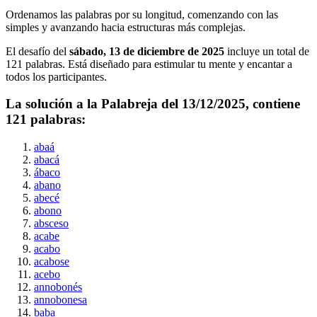
Ordenamos las palabras por su longitud, comenzando con las
simples y avanzando hacia estructuras más complejas.
El desafío del
sábado, 13 de diciembre de 2025
incluye un total de
121
palabras. Está diseñado para estimular tu mente y encantar a
todos los participantes.
La solución a la Palabreja del
13/12/2025
, contiene
121
palabras:
abaá
abacá
ábaco
abano
abecé
abono
absceso
acabe
acabo
acabose
acebo
annobonés
annobonesa
baba