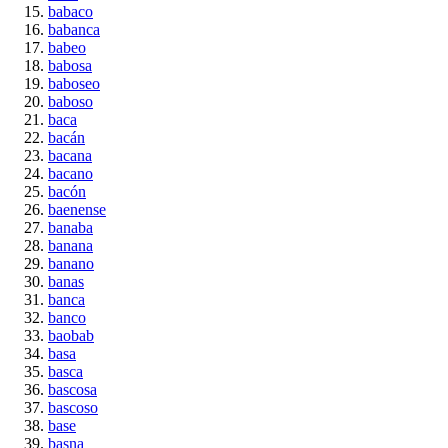
babaco
babanca
babeo
babosa
baboseo
baboso
baca
bacán
bacana
bacano
bacón
baenense
banaba
banana
banano
banas
banca
banco
baobab
basa
basca
bascosa
bascoso
base
basna