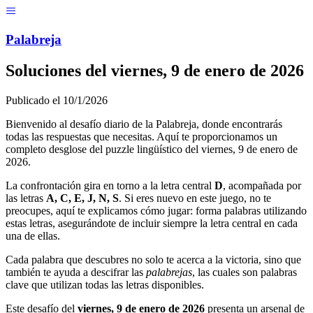
Menú
Pal
ab
r
eja
Soluciones del
viernes, 9 de enero de 2026
Publicado el
10/1/2026
Bienvenido al desafío diario de la Palabreja, donde encontrarás
todas las respuestas que necesitas. Aquí te proporcionamos un
completo desglose del puzzle lingüístico del
viernes, 9 de enero de
2026
.
La confrontación gira en torno a la letra central
D
, acompañada por
las letras
A, C, E, J, N, S
. Si eres nuevo en este juego, no te
preocupes, aquí te explicamos cómo jugar: forma palabras utilizando
estas letras, asegurándote de incluir siempre la letra central en cada
una de ellas.
Cada palabra que descubres no solo te acerca a la victoria, sino que
también te ayuda a descifrar las
palabrejas
, las cuales son palabras
clave que utilizan todas las letras disponibles.
Este desafío del
viernes, 9 de enero de 2026
presenta un arsenal de