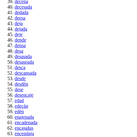
decena
decesada
dedada
deesa
deja
dejada
deje
dende
densa
desa
desasada
desaseada
desca
descansada
desde
desdén
dese
desencaje
edad
edecán
edén
enajenada
encadenada
encajadas
encendaja