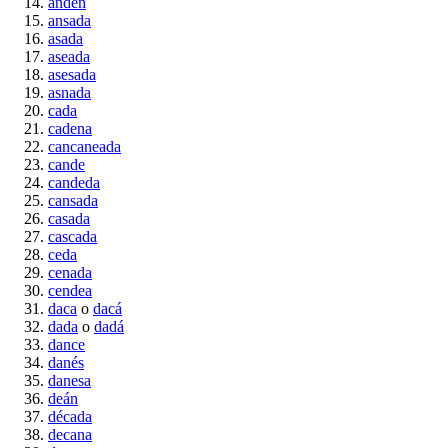
andén
ansada
asada
aseada
asesada
asnada
cada
cadena
cancaneada
cande
candeda
cansada
casada
cascada
ceda
cenada
cendea
daca
o
dacá
dada
o
dadá
dance
danés
danesa
deán
década
decana