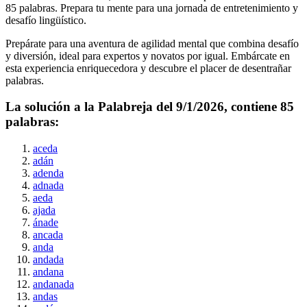
85
palabras. Prepara tu mente para una jornada de entretenimiento y
desafío lingüístico.
Prepárate para una aventura de agilidad mental que combina desafío
y diversión, ideal para expertos y novatos por igual. Embárcate en
esta experiencia enriquecedora y descubre el placer de desentrañar
palabras.
La solución a la Palabreja del
9/1/2026
, contiene
85
palabras:
aceda
adán
adenda
adnada
aeda
ajada
ánade
ancada
anda
andada
andana
andanada
andas