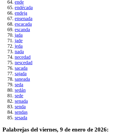
ende
endécada
endeja
ensenada
escacada
escanda
jada
jade
jeda
nada
necedad
nescedad
sacada
sajada
saneada
seda
sedán
sede
senada
senda
sendas
sesada
Palabrejas del
viernes, 9 de enero de 2026
: