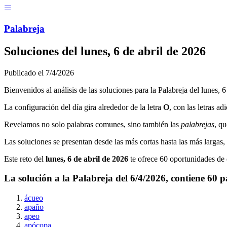
Menú
Pal
ab
r
eja
Soluciones del
lunes, 6 de abril de 2026
Publicado el
7/4/2026
Bienvenidos al análisis de las soluciones para la Palabreja del
lunes, 6
La configuración del día gira alrededor de la letra
O
, con las letras ad
Revelamos no solo palabras comunes, sino también las
palabrejas
, qu
Las soluciones se presentan desde las más cortas hasta las más largas
Este reto del
lunes, 6 de abril de 2026
te ofrece
60
oportunidades de e
La solución a la Palabreja del
6/4/2026
, contiene
60
p
ácueo
apaño
apeo
apócopa