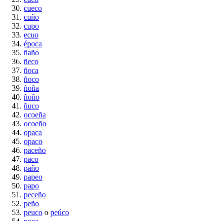
cueco
cuño
cupo
ecuo
época
ñaño
ñeco
ñoca
ñoco
ñoña
ñoño
ñuco
ocoeña
ocoeño
opaca
opaco
paceño
paco
paño
papeo
papo
peceño
peño
peuco
o
peúco