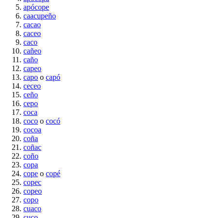
apócope
caacupeño
cacao
caceo
caco
cañeo
caño
capeo
capo
o
capó
ceceo
ceño
cepo
coca
coco
o
cocó
cocoa
coña
coñac
coño
copa
cope
o
copé
copec
copeo
copo
cuaco
cuco