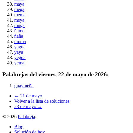
maya
mega
mema
meya
muga
ñame
ñaña
umma
yagua
yaya
yegua
yema
Palabrejas del
viernes, 22 de mayo de 2026
:
guaymeña
← 21 de mayo
Volver a la lista de soluciones
23 de mayo →
©
2026
Palabreja
.
Blog
Solución de hoy