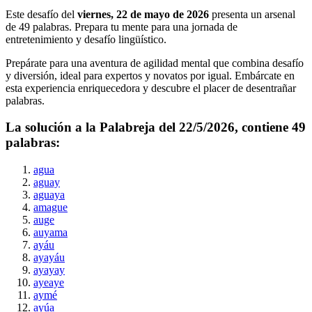
Este desafío del
viernes, 22 de mayo de 2026
presenta un arsenal
de
49
palabras. Prepara tu mente para una jornada de
entretenimiento y desafío lingüístico.
Prepárate para una aventura de agilidad mental que combina desafío
y diversión, ideal para expertos y novatos por igual. Embárcate en
esta experiencia enriquecedora y descubre el placer de desentrañar
palabras.
La solución a la Palabreja del
22/5/2026
, contiene
49
palabras:
agua
aguay
aguaya
amague
auge
auyama
ayáu
ayayáu
ayayay
ayeaye
aymé
ayúa