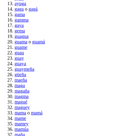
ayuga
gaga
o
gagá
gama
gamma
gaya
gema
guagua
guama
o
guamá
guame
guau
guay
guaya
guaymeña
güeña
maeña
maga
magaña
magma
magué
maguey
mama
o
mamá
mame
mamey
mamúa
maña