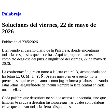
Menú
Pal
ab
r
eja
Soluciones del
viernes, 22 de mayo de
2026
Publicado el
23/5/2026
Bienvenido al desafío diario de la Palabreja, donde encontrarás
todas las respuestas que necesitas. Aquí te proporcionamos un
completo desglose del puzzle lingüístico del
viernes, 22 de mayo de
2026
.
La confrontación gira en torno a la letra central
A
, acompañada por
las letras
E, G, M, U, Y, Ñ
. Si eres nuevo en este juego, no te
preocupes, aquí te explicamos cómo jugar: forma palabras utilizando
estas letras, asegurándote de incluir siempre la letra central en cada
una de ellas.
Cada palabra que descubres no solo te acerca a la victoria, sino que
también te ayuda a descifrar las
palabrejas
, las cuales son palabras
clave que utilizan todas las letras disponibles.