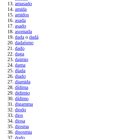
amasado
amida
amidos
asada
asado
asomada
dada
o
dadá
dadaísmo
dado
daga
daimio
dama
díada
diado
diamida
dídima
didimio
dídimo
digamma
diodo
dios
diosa
diosma
disosmia
dodo