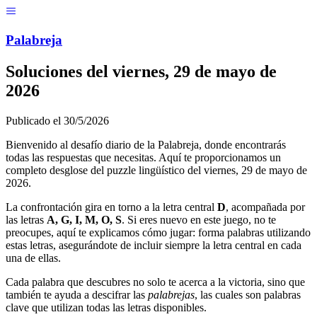
Menú
Pal
ab
r
eja
Soluciones del
viernes, 29 de mayo de
2026
Publicado el
30/5/2026
Bienvenido al desafío diario de la Palabreja, donde encontrarás
todas las respuestas que necesitas. Aquí te proporcionamos un
completo desglose del puzzle lingüístico del
viernes, 29 de mayo de
2026
.
La confrontación gira en torno a la letra central
D
, acompañada por
las letras
A, G, I, M, O, S
. Si eres nuevo en este juego, no te
preocupes, aquí te explicamos cómo jugar: forma palabras utilizando
estas letras, asegurándote de incluir siempre la letra central en cada
una de ellas.
Cada palabra que descubres no solo te acerca a la victoria, sino que
también te ayuda a descifrar las
palabrejas
, las cuales son palabras
clave que utilizan todas las letras disponibles.