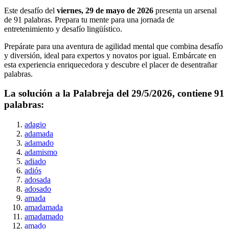
Este desafío del
viernes, 29 de mayo de 2026
presenta un arsenal
de
91
palabras. Prepara tu mente para una jornada de
entretenimiento y desafío lingüístico.
Prepárate para una aventura de agilidad mental que combina desafío
y diversión, ideal para expertos y novatos por igual. Embárcate en
esta experiencia enriquecedora y descubre el placer de desentrañar
palabras.
La solución a la Palabreja del
29/5/2026
, contiene
91
palabras:
adagio
adamada
adamado
adamismo
adiado
adiós
adosada
adosado
amada
amadamada
amadamado
amado