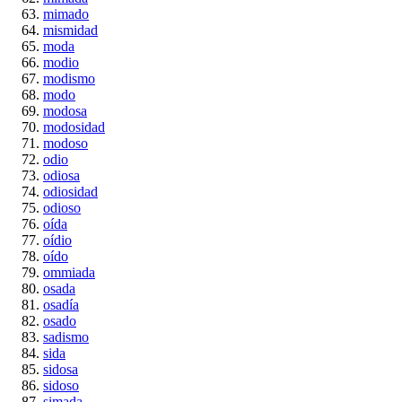
mimado
mismidad
moda
modio
modismo
modo
modosa
modosidad
modoso
odio
odiosa
odiosidad
odioso
oída
oídio
oído
ommiada
osada
osadía
osado
sadismo
sida
sidosa
sidoso
simada