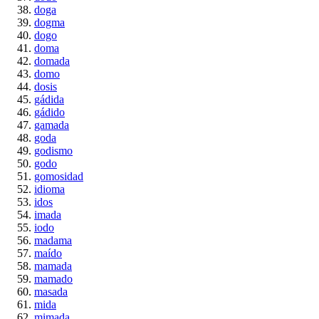
doga
dogma
dogo
doma
domada
domo
dosis
gádida
gádido
gamada
goda
godismo
godo
gomosidad
idioma
idos
imada
iodo
madama
maído
mamada
mamado
masada
mida
mimada