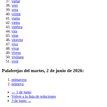
variar
veer
vera
verme
viaria
vieira
vipérea
vira
virar
viravira
viva
vivar
vivera
vivípara
vivir
Palabrejas del
martes, 2 de junio de 2026
:
primavera
primeva
← 1 de junio
Volver a la lista de soluciones
3 de junio →