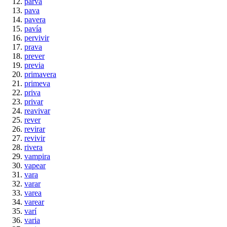
parva
pava
pavera
pavía
pervivir
prava
prever
previa
primavera
primeva
priva
privar
reavivar
rever
revirar
revivir
rivera
vampira
vapear
vara
varar
varea
varear
varí
varia