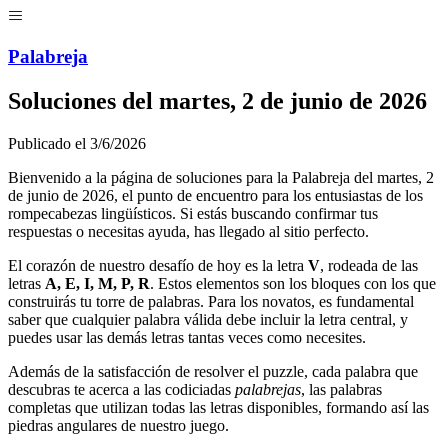
Menú
Pal
ab
r
eja
Soluciones del
martes, 2 de junio de 2026
Publicado el
3/6/2026
Bienvenido a la página de soluciones para la Palabreja del
martes, 2
de junio de 2026
, el punto de encuentro para los entusiastas de los
rompecabezas lingüísticos. Si estás buscando confirmar tus
respuestas o necesitas ayuda, has llegado al sitio perfecto.
El corazón de nuestro desafío de hoy es la letra
V
, rodeada de las
letras
A, E, I, M, P, R
. Estos elementos son los bloques con los que
construirás tu torre de palabras. Para los novatos, es fundamental
saber que cualquier palabra válida debe incluir la letra central, y
puedes usar las demás letras tantas veces como necesites.
Además de la satisfacción de resolver el puzzle, cada palabra que
descubras te acerca a las codiciadas
palabrejas
, las palabras
completas que utilizan todas las letras disponibles, formando así las
piedras angulares de nuestro juego.