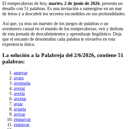
El rompecabezas de hoy,
martes, 2 de junio de 2026
, presenta un
desafío con
51
palabras. Es una invitación a sumergirse en un mar
de letras y a descubrir los secretos escondidos en sus profundidades.
Así que, ya seas un maestro de los juegos de palabras o un
aventurero casual en el mundo de los rompecabezas, ven y disfruta
de esta jornada de descubrimientos y aprendizaje lingüístico. Deja
que el encanto de desentrañar cada palabra te envuelva en esta
experiencia única.
La solución a la Palabreja del
2/6/2026
, contiene
51
palabras:
aparvar
avara
avemaría
averar
avería
averiar
aviar
aviaria
avivar
emparvar
empavar