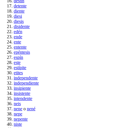
destín
detente
diente
diesi
diesis
disidente
edén
ende
ente
entente
epéntesis
espín
este
estípite
etites
independente
independiente
insipiente
insistente
intendente
neis
nene
o
nené
nepe
nepente
niste