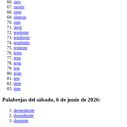
sien
sienés
siete
síntesis
sipe
stent
tendente
tendiente
tendinitis
teniente
tenis
tepe
tesis
test
teste
tete
tinte
tiste
Palabrejas del
sábado, 6 de junio de 2026
:
despediente
despidiente
despinte