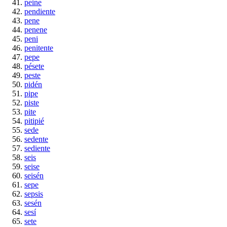
peine
pendiente
pene
penene
peni
penitente
pepe
pésete
peste
pidén
pipe
piste
pite
pitipié
sede
sedente
sediente
seis
seise
seisén
sepe
sepsis
sesén
sesí
sete