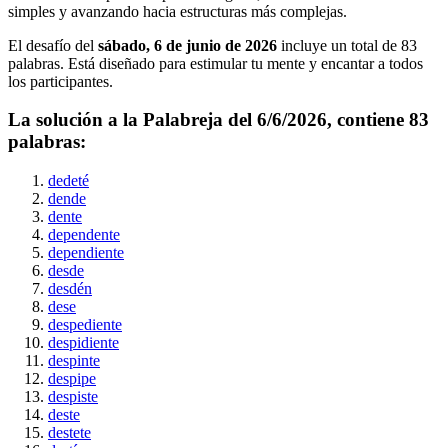
simples y avanzando hacia estructuras más complejas.
El desafío del
sábado, 6 de junio de 2026
incluye un total de
83
palabras. Está diseñado para estimular tu mente y encantar a todos
los participantes.
La solución a la Palabreja del
6/6/2026
, contiene
83
palabras:
dedeté
dende
dente
dependente
dependiente
desde
desdén
dese
despediente
despidiente
despinte
despipe
despiste
deste
destete