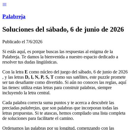
Menú
Pal
ab
r
eja
Soluciones del
sábado, 6 de junio de 2026
Publicado el
7/6/2026
Si estás aquí, es porque buscas las respuestas al enigma de la
Palabreja. Te damos la bienvenida a nuestro espacio dedicado a
resolver tus dudas lingüísticas.
Con la letra
E
como núcleo del juego del
sábado, 6 de junio de 2026
, y las letras
D, I, N, P, S, T
como sus satélites, este puzzle promete
ser tan desafiante como divertido. Si aún no conoces las reglas, aquí
las tienes: utiliza estas letras para construir palabras, siempre
incluyendo la letra central.
Cada palabra correcta suma puntos y te acerca a descubrir las
preciadas
palabrejas
, que son palabras que incorporan todas las
letras propuestas. Si te atascas, hemos compilado una lista completa
de soluciones para facilitarte el camino.
Ordenamos las palabras por su longitud, comenzando con las