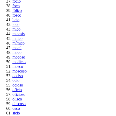
focio
foco
fólico
fosco
licio
loco
mico
micosis
milico
mímico
mocil
moco
mocoso
mollicio
mosco
moscoso
occiso
ocio
ocioso
oficio
oficioso
olisco
oliscoso
osco
siclo