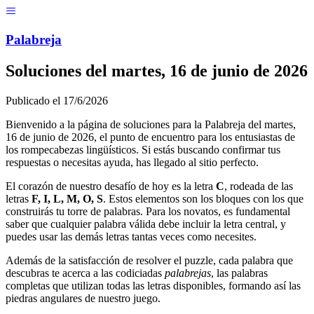
Menú
Pal
ab
r
eja
Soluciones del
martes, 16 de junio de 2026
Publicado el
17/6/2026
Bienvenido a la página de soluciones para la Palabreja del
martes,
16 de junio de 2026
, el punto de encuentro para los entusiastas de
los rompecabezas lingüísticos. Si estás buscando confirmar tus
respuestas o necesitas ayuda, has llegado al sitio perfecto.
El corazón de nuestro desafío de hoy es la letra
C
, rodeada de las
letras
F, I, L, M, O, S
. Estos elementos son los bloques con los que
construirás tu torre de palabras. Para los novatos, es fundamental
saber que cualquier palabra válida debe incluir la letra central, y
puedes usar las demás letras tantas veces como necesites.
Además de la satisfacción de resolver el puzzle, cada palabra que
descubras te acerca a las codiciadas
palabrejas
, las palabras
completas que utilizan todas las letras disponibles, formando así las
piedras angulares de nuestro juego.