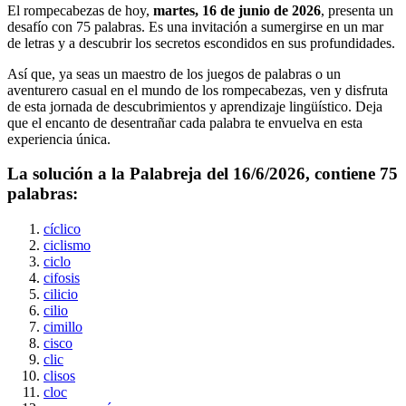
El rompecabezas de hoy,
martes, 16 de junio de 2026
, presenta un
desafío con
75
palabras. Es una invitación a sumergirse en un mar
de letras y a descubrir los secretos escondidos en sus profundidades.
Así que, ya seas un maestro de los juegos de palabras o un
aventurero casual en el mundo de los rompecabezas, ven y disfruta
de esta jornada de descubrimientos y aprendizaje lingüístico. Deja
que el encanto de desentrañar cada palabra te envuelva en esta
experiencia única.
La solución a la Palabreja del
16/6/2026
, contiene
75
palabras:
cíclico
ciclismo
ciclo
cifosis
cilicio
cilio
cimillo
cisco
clic
clisos
cloc