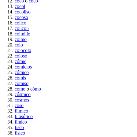
coco
o
cocó
cocol
cocoliso
cocoso
cólico
colicoli
colmillo
colmo
colo
colocolo
coloso
cómic
comicios
cómico
comís
comiso
como
o
cómo
cósmico
cosmos
coso
fílmico
filosófico
fímico
fisco
físico