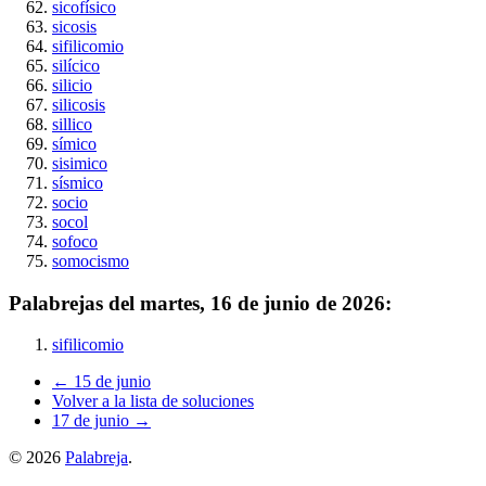
sicofísico
sicosis
sifilicomio
silícico
silicio
silicosis
sillico
símico
sisimico
sísmico
socio
socol
sofoco
somocismo
Palabrejas del
martes, 16 de junio de 2026
:
sifilicomio
← 15 de junio
Volver a la lista de soluciones
17 de junio →
©
2026
Palabreja
.