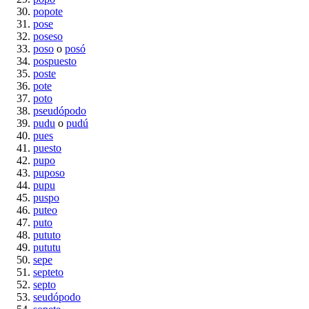
popote
pose
poseso
poso
o
posó
pospuesto
poste
pote
poto
pseudópodo
pudu
o
pudú
pues
puesto
pupo
puposo
pupu
puspo
puteo
puto
pututo
pututu
sepe
septeto
septo
seudópodo