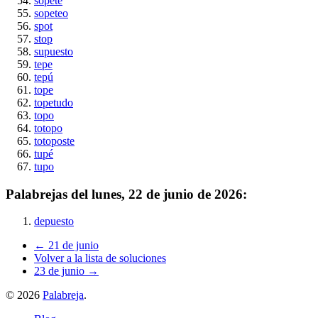
sopete
sopeteo
spot
stop
supuesto
tepe
tepú
tope
topetudo
topo
totopo
totoposte
tupé
tupo
Palabrejas del
lunes, 22 de junio de 2026
:
depuesto
← 21 de junio
Volver a la lista de soluciones
23 de junio →
©
2026
Palabreja
.