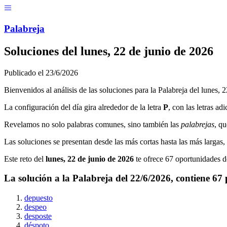
Menú
Pal
ab
r
eja
Soluciones del
lunes, 22 de junio de 2026
Publicado el
23/6/2026
Bienvenidos al análisis de las soluciones para la Palabreja del
lunes, 
La configuración del día gira alrededor de la letra
P
, con las letras ad
Revelamos no solo palabras comunes, sino también las
palabrejas
, qu
Las soluciones se presentan desde las más cortas hasta las más largas
Este reto del
lunes, 22 de junio de 2026
te ofrece
67
oportunidades de
La solución a la Palabreja del
22/6/2026
, contiene
67
depuesto
despeo
desposte
déspoto