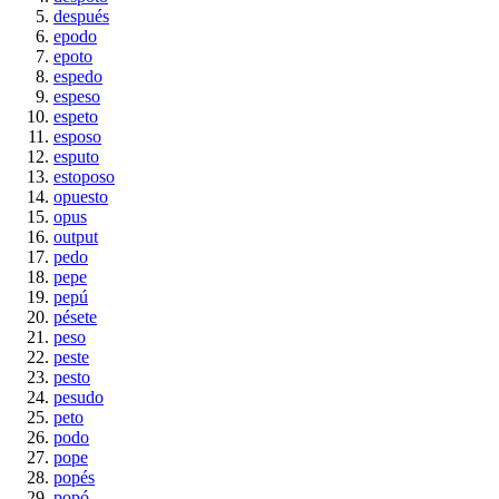
después
epodo
epoto
espedo
espeso
espeto
esposo
esputo
estoposo
opuesto
opus
output
pedo
pepe
pepú
pésete
peso
peste
pesto
pesudo
peto
podo
pope
popés
popó