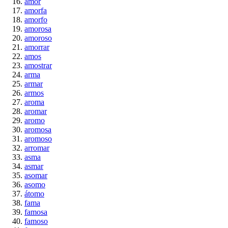
amor
amorfa
amorfo
amorosa
amoroso
amorrar
amos
amostrar
arma
armar
armos
aroma
aromar
aromo
aromosa
aromoso
arromar
asma
asmar
asomar
asomo
átomo
fama
famosa
famoso