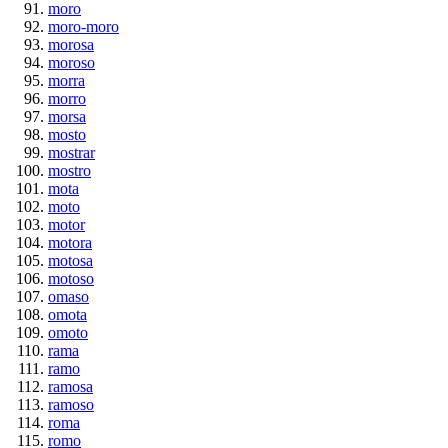
moro
moro-moro
morosa
moroso
morra
morro
morsa
mosto
mostrar
mostro
mota
moto
motor
motora
motosa
motoso
omaso
omota
omoto
rama
ramo
ramosa
ramoso
roma
romo