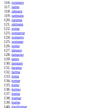
rosmaro
sama
sámara
samsara
sarama
sármata
soma
somarrar
somarro
somatar
somo
támara
tamarao
tamo
tamtam
tarama
tarma
toma
tomar
tomo
tormo
trama
tramar
tramo
trasformar