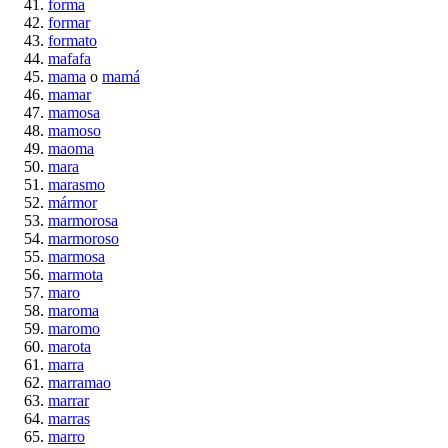
forma
formar
formato
mafafa
mama
o
mamá
mamar
mamosa
mamoso
maoma
mara
marasmo
mármor
marmorosa
marmoroso
marmosa
marmota
maro
maroma
maromo
marota
marra
marramao
marrar
marras
marro