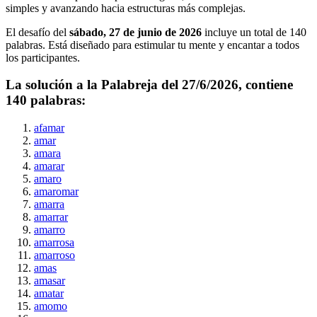
simples y avanzando hacia estructuras más complejas.
El desafío del
sábado, 27 de junio de 2026
incluye un total de
140
palabras. Está diseñado para estimular tu mente y encantar a todos
los participantes.
La solución a la Palabreja del
27/6/2026
, contiene
140
palabras:
afamar
amar
amara
amarar
amaro
amaromar
amarra
amarrar
amarro
amarrosa
amarroso
amas
amasar
amatar
amomo