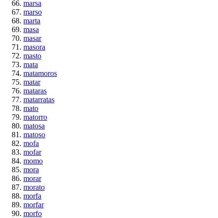
marsa
marso
marta
masa
masar
masora
masto
mata
matamoros
matar
mataras
matarratas
mato
matorro
matosa
matoso
mofa
mofar
momo
mora
morar
morato
morfa
morfar
morfo