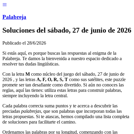
Menú
Pal
ab
r
eja
Soluciones del
sábado, 27 de junio de 2026
Publicado el
28/6/2026
Si estás aquí, es porque buscas las respuestas al enigma de la
Palabreja. Te damos la bienvenida a nuestro espacio dedicado a
resolver tus dudas lingüísticas.
Con la letra
M
como núcleo del juego del
sábado, 27 de junio de
2026
, y las letras
A, F, O, R, S, T
como sus satélites, este puzzle
promete ser tan desafiante como divertido. Si aún no conoces las
reglas, aquí las tienes: utiliza estas letras para construir palabras,
siempre incluyendo la letra central.
Cada palabra correcta suma puntos y te acerca a descubrir las
preciadas
palabrejas
, que son palabras que incorporan todas las
letras propuestas. Si te atascas, hemos compilado una lista completa
de soluciones para facilitarte el camino.
Ordenamos las palabras por su longitud, comenzando con las