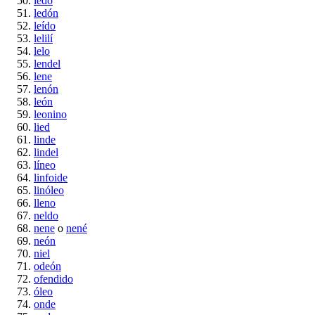
ledo
ledón
leído
lelilí
lelo
lendel
lene
lenón
león
leonino
lied
linde
lindel
líneo
linfoide
linóleo
lleno
neldo
nene
o
nené
neón
niel
odeón
ofendido
óleo
onde