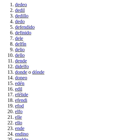
dedeo
dedil
dedillo
dedo
defendido
definido
dele
delfín
delio
dello
dende
didelfo
donde
o
dónde
doneo
edén
edil
efélide
efendi
efod
elfo
elle
ello
ende
endino
eneldo