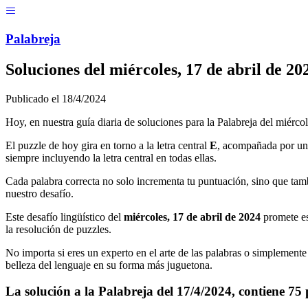
Menú
Pal
ab
r
eja
Soluciones del
miércoles, 17 de abril de 20
Publicado el
18/4/2024
Hoy, en nuestra guía diaria de soluciones para la Palabreja del
miércol
El puzzle de hoy gira en torno a la letra central
E
, acompañada por un 
siempre incluyendo la letra central en todas ellas.
Cada palabra correcta no solo incrementa tu puntuación, sino que tamb
nuestro desafío.
Este desafío lingüístico del
miércoles, 17 de abril de 2024
promete es
la resolución de puzzles.
No importa si eres un experto en el arte de las palabras o simplemente 
belleza del lenguaje en su forma más juguetona.
La solución a la Palabreja del
17/4/2024
, contiene
75