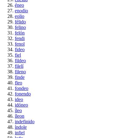
éneo
enodio
eolio
félido
felino
felón
fendi
fenol
fideo
fiel
fildeo
filelí
fileno
finde
fleo
fondeo
fonendo
ideo
idóneo
íleo
íleon
indefinido
índole
infiel