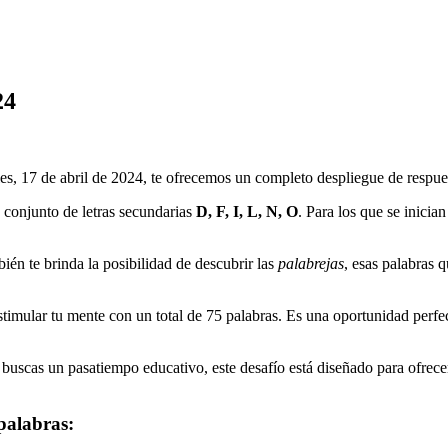
24
es, 17 de abril de 2024
, te ofrecemos un completo despliegue de respues
conjunto de letras secundarias
D, F, I, L, N, O
. Para los que se inician
ién te brinda la posibilidad de descubrir las
palabrejas
, esas palabras 
timular tu mente con un total de
75
palabras. Es una oportunidad perfect
buscas un pasatiempo educativo, este desafío está diseñado para ofrecer 
palabras: