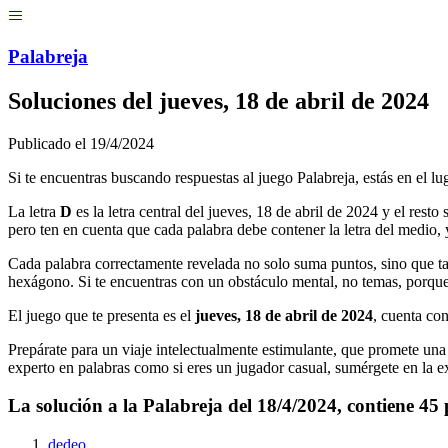
Menú
Pal
ab
r
eja
Soluciones del
jueves, 18 de abril de 2024
Publicado el
19/4/2024
Si te encuentras buscando respuestas al juego Palabreja, estás en el lu
La letra
D
es la letra central del
jueves, 18 de abril de 2024
y el resto 
pero ten en cuenta que cada palabra debe contener la letra del medio, y
Cada palabra correctamente revelada no solo suma puntos, sino que ta
hexágono. Si te encuentras con un obstáculo mental, no temas, porque
El juego que te presenta es el
jueves, 18 de abril de 2024
, cuenta co
Prepárate para un viaje intelectualmente estimulante, que promete una m
experto en palabras como si eres un jugador casual, sumérgete en la ex
La solución a la Palabreja del
18/4/2024
, contiene
45
dedeo