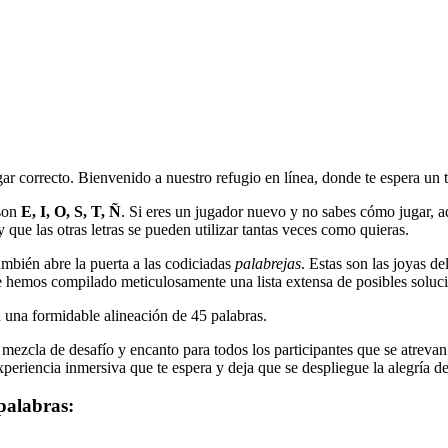
gar correcto. Bienvenido a nuestro refugio en línea, donde te espera un 
son
E, I, O, S, T, Ñ
. Si eres un jugador nuevo y no sabes cómo jugar, aqu
 que las otras letras se pueden utilizar tantas veces como quieras.
mbién abre la puerta a las codiciadas
palabrejas
. Estas son las joyas d
 hemos compilado meticulosamente una lista extensa de posibles soluci
n una formidable alineación de
45
palabras.
ezcla de desafío y encanto para todos los participantes que se atrevan a
periencia inmersiva que te espera y deja que se despliegue la alegría de 
palabras: