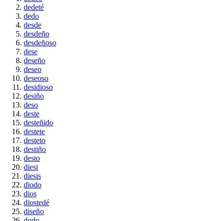
dedeté
dedo
desde
desdeño
desdeñoso
dese
deseño
deseo
deseoso
desidioso
desiño
deso
deste
desteñido
destete
desteto
destiño
desto
diesi
diesis
diodo
dios
diostedé
diseño
dodo