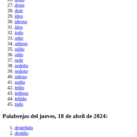
dosis
dote
ideo
ideoso
idos
iodo
odio
odioso
oídio
oído
sede
sedeño
sedoso
sidoso
sodio
tedio
tedioso
teñido
todo
Palabrejas del
jueves, 18 de abril de 2024
:
desteñido
destiño