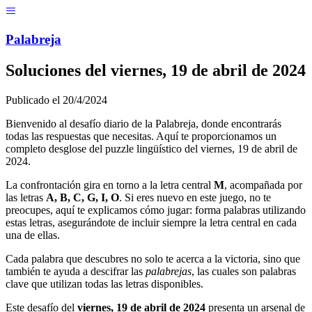
Menú
Pal
ab
r
eja
Soluciones del
viernes, 19 de abril de 2024
Publicado el
20/4/2024
Bienvenido al desafío diario de la Palabreja, donde encontrarás
todas las respuestas que necesitas. Aquí te proporcionamos un
completo desglose del puzzle lingüístico del
viernes, 19 de abril de
2024
.
La confrontación gira en torno a la letra central
M
, acompañada por
las letras
A, B, C, G, I, O
. Si eres nuevo en este juego, no te
preocupes, aquí te explicamos cómo jugar: forma palabras utilizando
estas letras, asegurándote de incluir siempre la letra central en cada
una de ellas.
Cada palabra que descubres no solo te acerca a la victoria, sino que
también te ayuda a descifrar las
palabrejas
, las cuales son palabras
clave que utilizan todas las letras disponibles.
Este desafío del
viernes, 19 de abril de 2024
presenta un arsenal de