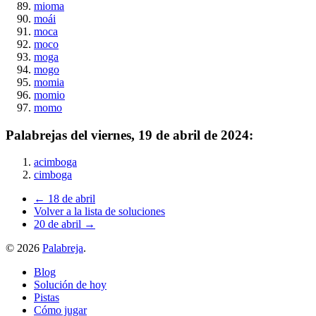
mioma
moái
moca
moco
moga
mogo
momia
momio
momo
Palabrejas del
viernes, 19 de abril de 2024
:
acimboga
cimboga
← 18 de abril
Volver a la lista de soluciones
20 de abril →
©
2026
Palabreja
.
Blog
Solución de hoy
Pistas
Cómo jugar