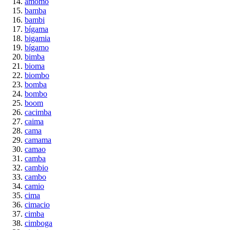
amomo
bamba
bambi
bígama
bigamia
bígamo
bimba
bioma
biombo
bomba
bombo
boom
cacimba
caima
cama
camama
camao
camba
cambio
cambo
camio
cima
cimacio
cimba
cimboga