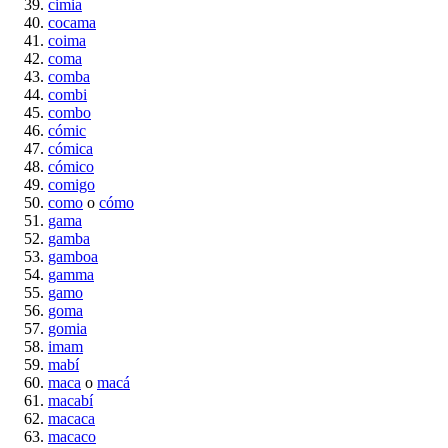
cimia
cocama
coima
coma
comba
combi
combo
cómic
cómica
cómico
comigo
como
o
cómo
gama
gamba
gamboa
gamma
gamo
goma
gomia
imam
mabí
maca
o
macá
macabí
macaca
macaco