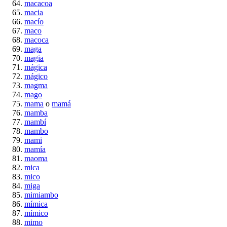
macacoa
macia
macío
maco
macoca
maga
magia
mágica
mágico
magma
mago
mama
o
mamá
mamba
mambí
mambo
mami
mamía
maoma
mica
mico
miga
mimiambo
mímica
mímico
mimo