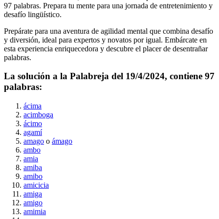
97
palabras. Prepara tu mente para una jornada de entretenimiento y
desafío lingüístico.
Prepárate para una aventura de agilidad mental que combina desafío
y diversión, ideal para expertos y novatos por igual. Embárcate en
esta experiencia enriquecedora y descubre el placer de desentrañar
palabras.
La solución a la Palabreja del
19/4/2024
, contiene
97
palabras:
ácima
acimboga
ácimo
agamí
amago
o
ámago
ambo
amia
amiba
amibo
amicicia
amiga
amigo
amimia