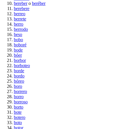
bereber
o
beréber
berebere
berreo
berrete
berro
berrodo
beso
bobo
boboré
bode
bóer
borbor
borboteo
borde
bordo
bóreo
boro
borrero
borro
borroso
borto
bote
botero
boto
botor