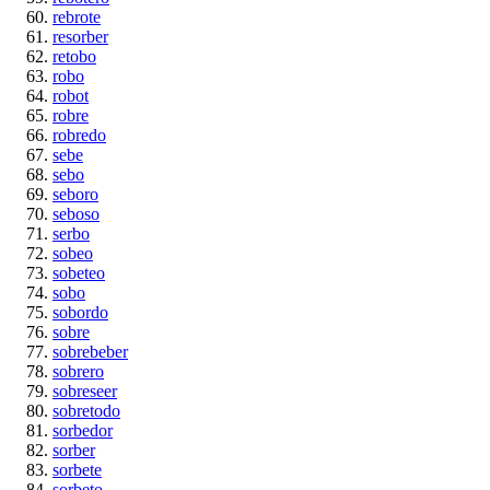
rebrote
resorber
retobo
robo
robot
robre
robredo
sebe
sebo
seboro
seboso
serbo
sobeo
sobeteo
sobo
sobordo
sobre
sobrebeber
sobrero
sobreseer
sobretodo
sorbedor
sorber
sorbete
sorbeto