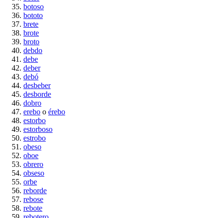
botoso
bototo
brete
brote
broto
debdo
debe
deber
debó
desbeber
desborde
dobro
erebo
o
érebo
estorbo
estorboso
estrobo
obeso
oboe
obrero
obseso
orbe
reborde
rebose
rebote
rebotero