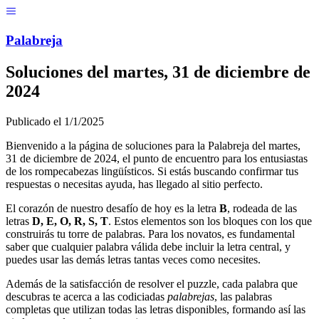
Menú
Pal
ab
r
eja
Soluciones del
martes, 31 de diciembre de
2024
Publicado el
1/1/2025
Bienvenido a la página de soluciones para la Palabreja del
martes,
31 de diciembre de 2024
, el punto de encuentro para los entusiastas
de los rompecabezas lingüísticos. Si estás buscando confirmar tus
respuestas o necesitas ayuda, has llegado al sitio perfecto.
El corazón de nuestro desafío de hoy es la letra
B
, rodeada de las
letras
D, E, O, R, S, T
. Estos elementos son los bloques con los que
construirás tu torre de palabras. Para los novatos, es fundamental
saber que cualquier palabra válida debe incluir la letra central, y
puedes usar las demás letras tantas veces como necesites.
Además de la satisfacción de resolver el puzzle, cada palabra que
descubras te acerca a las codiciadas
palabrejas
, las palabras
completas que utilizan todas las letras disponibles, formando así las