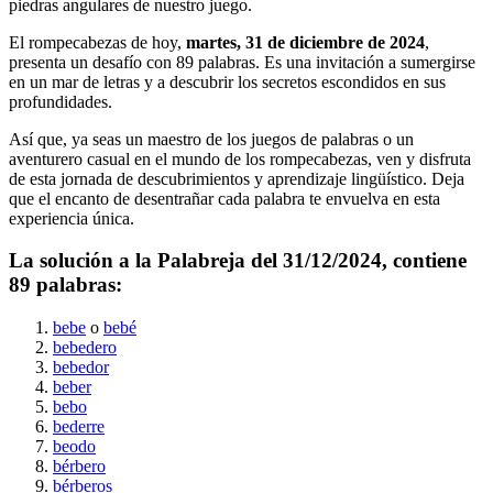
piedras angulares de nuestro juego.
El rompecabezas de hoy,
martes, 31 de diciembre de 2024
,
presenta un desafío con
89
palabras. Es una invitación a sumergirse
en un mar de letras y a descubrir los secretos escondidos en sus
profundidades.
Así que, ya seas un maestro de los juegos de palabras o un
aventurero casual en el mundo de los rompecabezas, ven y disfruta
de esta jornada de descubrimientos y aprendizaje lingüístico. Deja
que el encanto de desentrañar cada palabra te envuelva en esta
experiencia única.
La solución a la Palabreja del
31/12/2024
, contiene
89
palabras:
bebe
o
bebé
bebedero
bebedor
beber
bebo
bederre
beodo
bérbero
bérberos