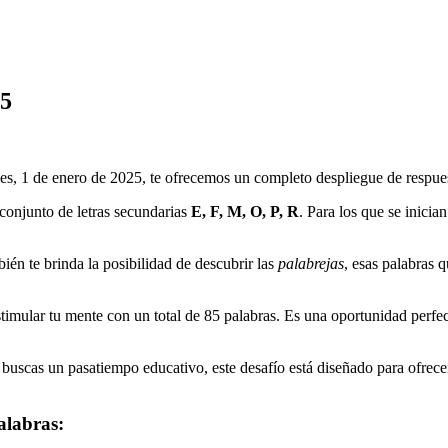
25
es, 1 de enero de 2025
, te ofrecemos un completo despliegue de respuest
conjunto de letras secundarias
E, F, M, O, P, R
. Para los que se inician
ién te brinda la posibilidad de descubrir las
palabrejas
, esas palabras 
timular tu mente con un total de
85
palabras. Es una oportunidad perfect
buscas un pasatiempo educativo, este desafío está diseñado para ofrecer 
alabras: