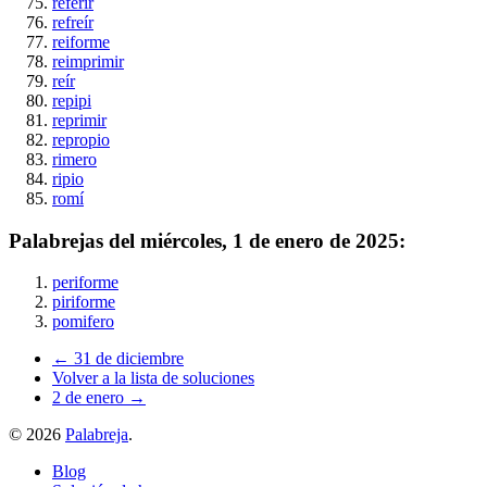
referir
refreír
reiforme
reimprimir
reír
repipi
reprimir
repropio
rimero
ripio
romí
Palabrejas del
miércoles, 1 de enero de 2025
:
periforme
piriforme
pomifero
← 31 de diciembre
Volver a la lista de soluciones
2 de enero →
©
2026
Palabreja
.
Blog