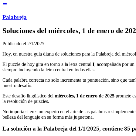
Menú
Pal
ab
r
eja
Soluciones del
miércoles, 1 de enero de 20
Publicado el
2/1/2025
Hoy, en nuestra guía diaria de soluciones para la Palabreja del
miércol
El puzzle de hoy gira en torno a la letra central
I
, acompañada por un 
siempre incluyendo la letra central en todas ellas.
Cada palabra correcta no solo incrementa tu puntuación, sino que tamb
nuestro desafío.
Este desafío lingüístico del
miércoles, 1 de enero de 2025
promete es
la resolución de puzzles.
No importa si eres un experto en el arte de las palabras o simplemente 
belleza del lenguaje en su forma más juguetona.
La solución a la Palabreja del
1/1/2025
, contiene
85
p