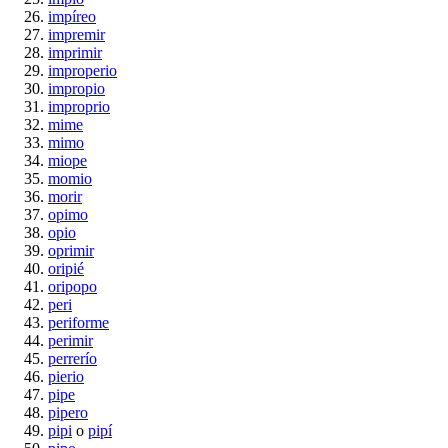
impíreo
impremir
imprimir
improperio
impropio
improprio
mime
mimo
miope
momio
morir
opimo
opio
oprimir
oripié
oripopo
peri
periforme
perimir
perrerío
pierio
pipe
pipero
pipi
o
pipí