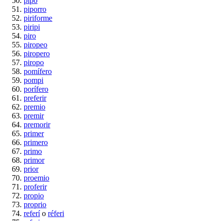
pipo
piporro
piriforme
piripi
piro
piropeo
piropero
piropo
pomífero
pompi
porífero
preferir
premio
premir
premorir
primer
primero
primo
primor
prior
proemio
proferir
propio
proprio
referí
o
réferi