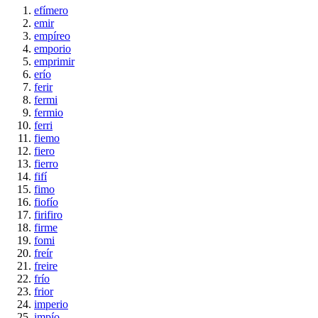
efímero
emir
empíreo
emporio
emprimir
erío
ferir
fermi
fermio
ferri
fiemo
fiero
fierro
fifí
fimo
fiofío
firifiro
firme
fomi
freír
freire
frío
frior
imperio
impío