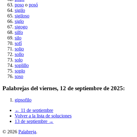
poso
o
posó
sigilo
sigiloso
siglo
sigogo
silfo
silo
sofí
solio
sollo
solo
soplillo
soplo
soso
Palabrejas del
viernes, 12 de septiembre de 2025
:
gipsofilo
← 11 de septiembre
Volver a la lista de soluciones
13 de septiembre →
©
2026
Palabreja
.