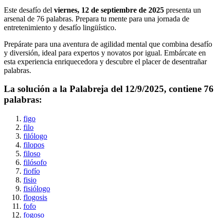
Este desafío del
viernes, 12 de septiembre de 2025
presenta un
arsenal de
76
palabras. Prepara tu mente para una jornada de
entretenimiento y desafío lingüístico.
Prepárate para una aventura de agilidad mental que combina desafío
y diversión, ideal para expertos y novatos por igual. Embárcate en
esta experiencia enriquecedora y descubre el placer de desentrañar
palabras.
La solución a la Palabreja del
12/9/2025
, contiene
76
palabras:
figo
filo
filólogo
filopos
filoso
filósofo
fiofío
fisio
fisiólogo
flogosis
fofo
fogoso