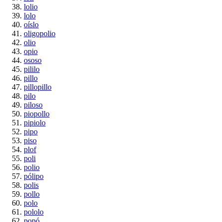
lolio
lolo
oíslo
oligopolio
olio
opio
ososo
pililo
pillo
pillopillo
pilo
piloso
piopollo
pipiolo
pipo
piso
plof
poli
polio
pólipo
polis
pollo
polo
pololo
popó