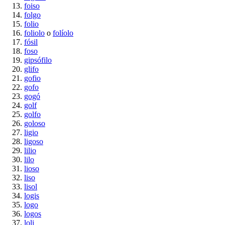
foiso
folgo
folio
foliolo
o
folíolo
fósil
foso
gipsófilo
glifo
gofio
gofo
gogó
golf
golfo
goloso
ligio
ligoso
lilio
lilo
lioso
liso
lisol
logis
logo
logos
loli