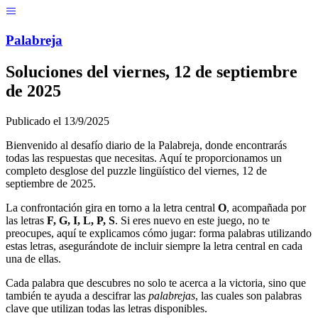
Menú
Pal
ab
r
eja
Soluciones del
viernes, 12 de septiembre
de 2025
Publicado el
13/9/2025
Bienvenido al desafío diario de la Palabreja, donde encontrarás
todas las respuestas que necesitas. Aquí te proporcionamos un
completo desglose del puzzle lingüístico del
viernes, 12 de
septiembre de 2025
.
La confrontación gira en torno a la letra central
O
, acompañada por
las letras
F, G, I, L, P, S
. Si eres nuevo en este juego, no te
preocupes, aquí te explicamos cómo jugar: forma palabras utilizando
estas letras, asegurándote de incluir siempre la letra central en cada
una de ellas.
Cada palabra que descubres no solo te acerca a la victoria, sino que
también te ayuda a descifrar las
palabrejas
, las cuales son palabras
clave que utilizan todas las letras disponibles.