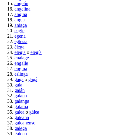
angelín
angelina
angina
angla
aniaga
eagle
egena
eglesia
élega
elegia
o
elegía
enálage
engalle
engina
eslinga
gaga
o
gagá
gala
galán
galana
galanga
galanía
galea
o
gálea
galeana
galeanense
galega
galena