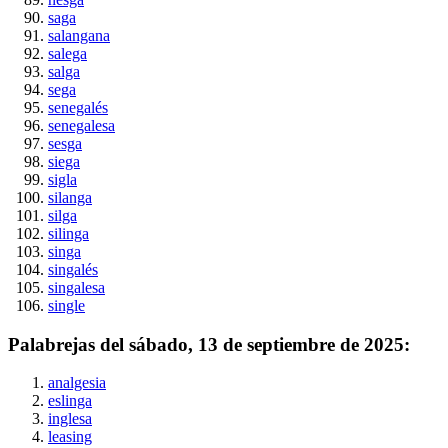
saga
salangana
salega
salga
sega
senegalés
senegalesa
sesga
siega
sigla
silanga
silga
silinga
singa
singalés
singalesa
single
Palabrejas del
sábado, 13 de septiembre de 2025
:
analgesia
eslinga
inglesa
leasing