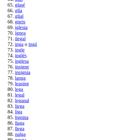
glasé
glía
glial
gneis
iglesia
ígnea
ilegal
inga
o
ingá
ingle
inglés
inglesa
insigne
insignia
langa
leasing
lega
legal
leganal
liega
liga
lignina
llaga
llega
nalga
nesga