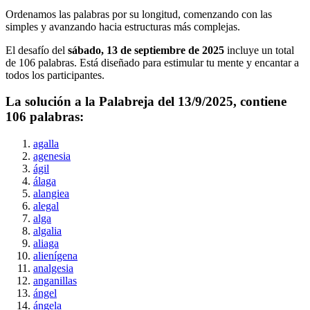
Ordenamos las palabras por su longitud, comenzando con las
simples y avanzando hacia estructuras más complejas.
El desafío del
sábado, 13 de septiembre de 2025
incluye un total
de
106
palabras. Está diseñado para estimular tu mente y encantar a
todos los participantes.
La solución a la Palabreja del
13/9/2025
, contiene
106
palabras:
agalla
agenesia
ágil
álaga
alangiea
alegal
alga
algalia
aliaga
alienígena
analgesia
anganillas
ángel
ángela