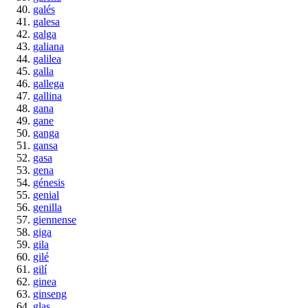
galés
galesa
galga
galiana
galilea
galla
gallega
gallina
gana
gane
ganga
gansa
gasa
gena
génesis
genial
genilla
giennense
giga
gila
gilé
gilí
ginea
ginseng
glas