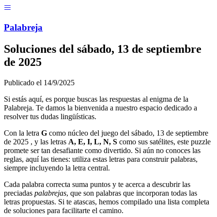
Menú
Pal
ab
r
eja
Soluciones del
sábado, 13 de septiembre
de 2025
Publicado el
14/9/2025
Si estás aquí, es porque buscas las respuestas al enigma de la
Palabreja. Te damos la bienvenida a nuestro espacio dedicado a
resolver tus dudas lingüísticas.
Con la letra
G
como núcleo del juego del
sábado, 13 de septiembre
de 2025
, y las letras
A, E, I, L, N, S
como sus satélites, este puzzle
promete ser tan desafiante como divertido. Si aún no conoces las
reglas, aquí las tienes: utiliza estas letras para construir palabras,
siempre incluyendo la letra central.
Cada palabra correcta suma puntos y te acerca a descubrir las
preciadas
palabrejas
, que son palabras que incorporan todas las
letras propuestas. Si te atascas, hemos compilado una lista completa
de soluciones para facilitarte el camino.