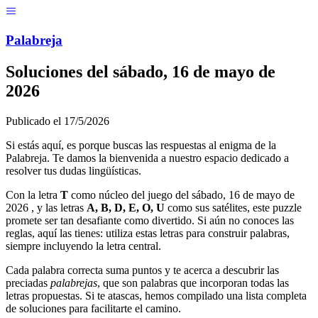
Menú
Pal
ab
r
eja
Soluciones del
sábado, 16 de mayo de
2026
Publicado el
17/5/2026
Si estás aquí, es porque buscas las respuestas al enigma de la
Palabreja. Te damos la bienvenida a nuestro espacio dedicado a
resolver tus dudas lingüísticas.
Con la letra
T
como núcleo del juego del
sábado, 16 de mayo de
2026
, y las letras
A, B, D, E, O, U
como sus satélites, este puzzle
promete ser tan desafiante como divertido. Si aún no conoces las
reglas, aquí las tienes: utiliza estas letras para construir palabras,
siempre incluyendo la letra central.
Cada palabra correcta suma puntos y te acerca a descubrir las
preciadas
palabrejas
, que son palabras que incorporan todas las
letras propuestas. Si te atascas, hemos compilado una lista completa
de soluciones para facilitarte el camino.