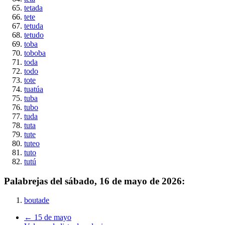
tetada
tete
tetuda
tetudo
toba
toboba
toda
todo
tote
tuatúa
tuba
tubo
tuda
tuta
tute
tuteo
tuto
tutú
Palabrejas del
sábado, 16 de mayo de 2026
:
boutade
← 15 de mayo