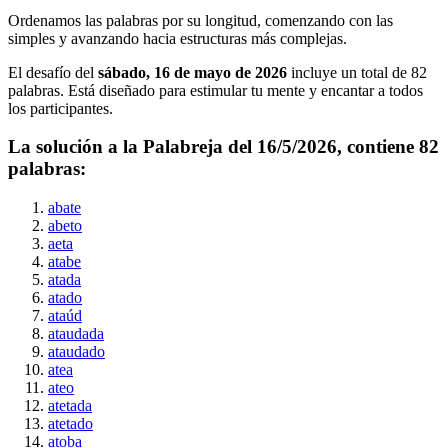
Ordenamos las palabras por su longitud, comenzando con las
simples y avanzando hacia estructuras más complejas.
El desafío del
sábado, 16 de mayo de 2026
incluye un total de
82
palabras. Está diseñado para estimular tu mente y encantar a todos
los participantes.
La solución a la Palabreja del
16/5/2026
, contiene
82
palabras:
abate
abeto
aeta
atabe
atada
atado
ataúd
ataudada
ataudado
atea
ateo
atetada
atetado
atoba