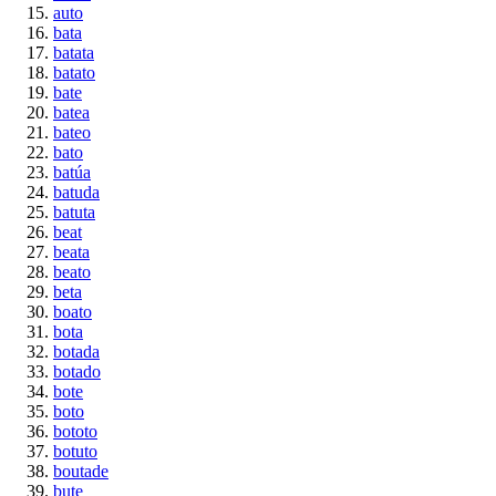
auto
bata
batata
batato
bate
batea
bateo
bato
batúa
batuda
batuta
beat
beata
beato
beta
boato
bota
botada
botado
bote
boto
bototo
botuto
boutade
bute