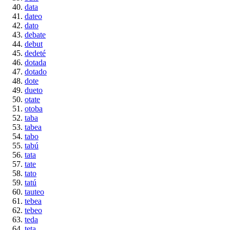
data
dateo
dato
debate
debut
dedeté
dotada
dotado
dote
dueto
otate
otoba
taba
tabea
tabo
tabú
tata
tate
tato
tatú
tauteo
tebea
tebeo
teda
teta