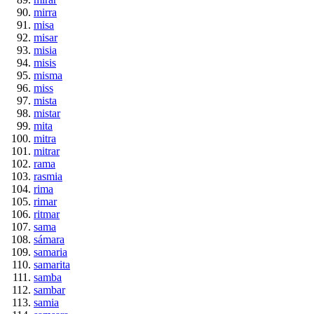
mirra
misa
misar
misia
misis
misma
miss
mista
mistar
mita
mitra
mitrar
rama
rasmia
rima
rimar
ritmar
sama
sámara
samaria
samarita
samba
sambar
samia