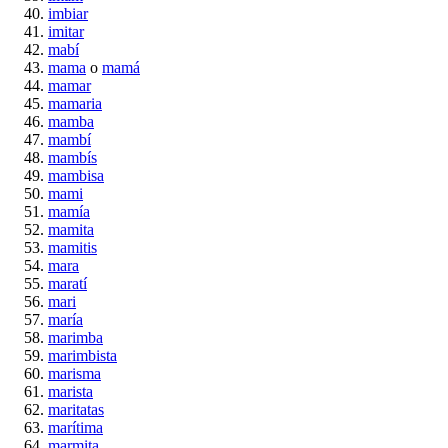
imbiar
imitar
mabí
mama
o
mamá
mamar
mamaria
mamba
mambí
mambís
mambisa
mami
mamía
mamita
mamitis
mara
maratí
mari
maría
marimba
marimbista
marisma
marista
maritatas
marítima
marmita