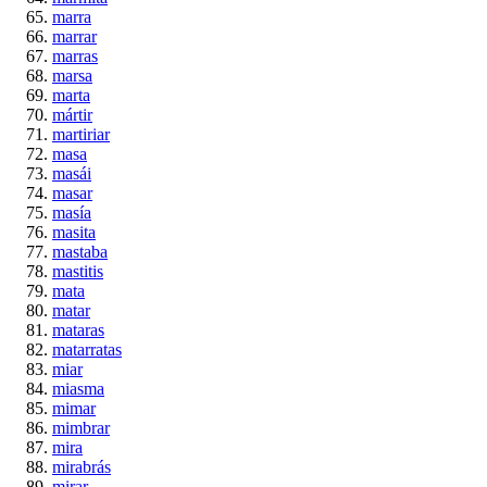
marra
marrar
marras
marsa
marta
mártir
martiriar
masa
masái
masar
masía
masita
mastaba
mastitis
mata
matar
mataras
matarratas
miar
miasma
mimar
mimbrar
mira
mirabrás
mirar