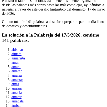
Nuestro listado de soluciones está meticulosamente organizado
desde las palabras más cortas hasta las más complejas, ayudándote a
navegar a través de este desafío lingüístico del
domingo, 17 de mayo
de 2026
.
Con un total de
141
palabras a descubrir, prepárate para un día lleno
de desafíos y descubrimientos.
La solución a la Palabreja del
17/5/2026
, contiene
141
palabras:
abismar
aimara
aimarista
amar
amara
amarar
amarra
amarrar
amas
amasar
amasia
amatar
amatista
ámbar