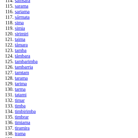
samsara
sarama
sariama
sármata
sima
simia
sirimiri
taima
támara
tamba
támbara
tambarimba
tambarria
tamtam
tarama
tarima
tarma
tatami
timar
timba
timbirimba
timbrar
timiama
tiramira
trama