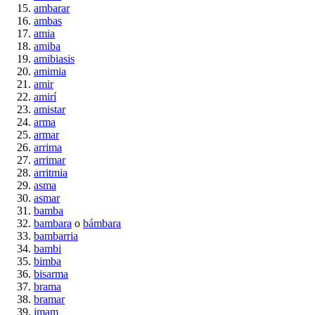
ambarar
ambas
amia
amiba
amibiasis
amimia
amir
amirí
amistar
arma
armar
arrima
arrimar
arritmia
asma
asmar
bamba
bambara
o
bámbara
bambarria
bambi
bimba
bisarma
brama
bramar
imam