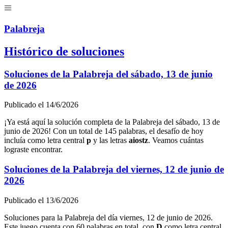
Menú
Pal
ab
r
eja
Histórico de soluciones
Soluciones de la Palabreja del
sábado, 13 de junio
de 2026
Publicado el
14/6/2026
¡Ya está aquí la solución completa de la Palabreja del
sábado, 13 de
junio de 2026
! Con un total de
145
palabras, el desafío de hoy
incluía como letra central
p
y las letras
a
i
o
s
t
z
. Veamos cuántas
lograste encontrar.
Soluciones de la Palabreja del
viernes, 12 de junio de
2026
Publicado el
13/6/2026
Soluciones para la Palabreja del día
viernes, 12 de junio de 2026
.
Este juego cuenta con
60
palabras en total, con
D
como letra central