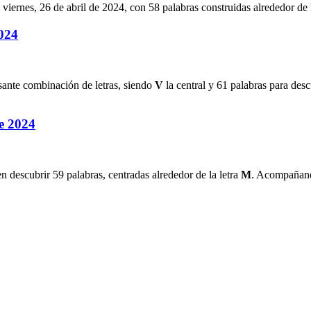
viernes, 26 de abril de 2024
, con
58
palabras construidas alrededor de l
2024
esante combinación de letras, siendo
V
la central y
61
palabras para descu
de 2024
en descubrir
59
palabras, centradas alrededor de la letra
M
. Acompañando