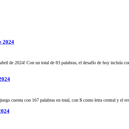
e 2024
abril de 2024
! Con un total de
83
palabras, el desafío de hoy incluía co
 2024
e juego cuenta con
167
palabras en total, con
S
como letra central y el re
 2024