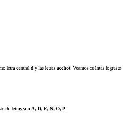
mo letra central
d
y las letras
a
c
e
h
o
t
. Veamos cuántas lograste
sto de letras son
A, D, E, N, O, P
.