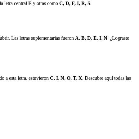
a letra central
E
y otras como
C, D, F, I, R, S
.
brir. Las letras suplementarias fueron
A, B, D, E, I, N
. ¿Lograste
 a esta letra, estuvieron
C, I, N, O, T, X
. Descubre aquí todas las