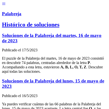
Menú
Pal
ab
r
eja
Histórico de soluciones
Soluciones de la Palabreja del
martes, 16 de mayo
de 2023
Publicado el
17/5/2023
El puzzle de la Palabreja del
martes, 16 de mayo de 2023
consistió
en descubrir
74
palabras, centradas alrededor de la letra
P
.
Acompañando a esta letra, estuvieron
A, B, L, O, T, Z
. Descubre
aquí todas las soluciones.
Soluciones de la Palabreja del
lunes, 15 de mayo de
2023
Publicado el
16/5/2023
Ya puedes verificar cuántas de las
66
palabras de la Palabreja del
lunes, 15 de mayo de 2023
acertaste. La letra central fue
O
, y las