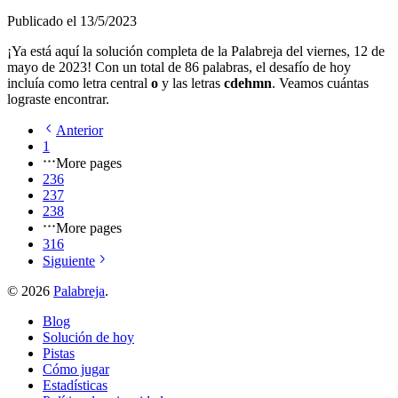
Publicado el
13/5/2023
¡Ya está aquí la solución completa de la Palabreja del
viernes, 12 de
mayo de 2023
! Con un total de
86
palabras, el desafío de hoy
incluía como letra central
o
y las letras
c
d
e
h
m
n
. Veamos cuántas
lograste encontrar.
Anterior
1
More pages
236
237
238
More pages
316
Siguiente
©
2026
Palabreja
.
Blog
Solución de hoy
Pistas
Cómo jugar
Estadísticas