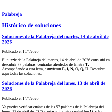
Menú
Pal
ab
r
eja
Histórico de soluciones
Soluciones de la Palabreja del
martes, 14 de abril de
2026
Publicado el
15/4/2026
El puzzle de la Palabreja del
martes, 14 de abril de 2026
consistió en
descubrir
77
palabras, centradas alrededor de la letra
T
.
Acompañando a esta letra, estuvieron
E, I, N, O, Q, U
. Descubre
aquí todas las soluciones.
Soluciones de la Palabreja del
lunes, 13 de abril de
2026
Publicado el
14/4/2026
Ya puedes verificar cuántas de las
57
palabras de la Palabreja del
lunes, 13 de abril de 2026
acertaste. La letra central fue
O
, y las