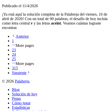
Publicado el
11/4/2026
¡Ya está aquí la solución completa de la Palabreja del
viernes, 10 de
abril de 2026
! Con un total de
90
palabras, el desafío de hoy incluía
como letra central
v
y las letras
a
c
e
i
n
t
. Veamos cuántas lograste
encontrar.
Anterior
1
More pages
23
24
25
More pages
315
Siguiente
©
2026
Palabreja
.
Blog
Solución de hoy
Pistas
Cómo jugar
Estadísticas