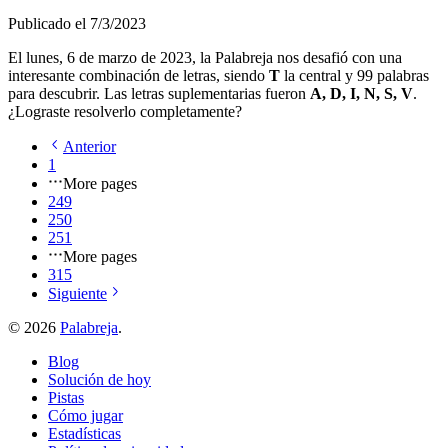
Publicado el
7/3/2023
El
lunes, 6 de marzo de 2023
, la Palabreja nos desafió con una
interesante combinación de letras, siendo
T
la central y
99
palabras
para descubrir. Las letras suplementarias fueron
A, D, I, N, S, V
.
¿Lograste resolverlo completamente?
Anterior
1
More pages
249
250
251
More pages
315
Siguiente
©
2026
Palabreja
.
Blog
Solución de hoy
Pistas
Cómo jugar
Estadísticas