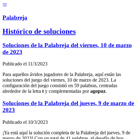
Menú
Pal
ab
r
eja
Histórico de soluciones
Soluciones de la Palabreja del
viernes, 10 de marzo
de 2023
Publicado el
11/3/2023
Para aquellos ávidos jugadores de la Palabreja, aquí están las
soluciones del juego del
viernes, 10 de marzo de 2023
. La
configuración del juego consistió en
59
palabras, centradas
alrededor de la letra
t
y complementadas por
a
g
o
p
u
z
.
Soluciones de la Palabreja del
jueves, 9 de marzo de
2023
Publicado el
10/3/2023
¡Ya está aquí la solución completa de la Palabreja del
jueves, 9 de
marzo de 2023
! Con un total de
41
palabras, el desafío de hoy