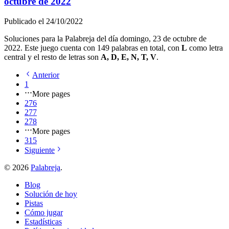
octubre de 2022
Publicado el
24/10/2022
Soluciones para la Palabreja del día
domingo, 23 de octubre de
2022
. Este juego cuenta con
149
palabras en total, con
L
como letra
central y el resto de letras son
A, D, E, N, T, V
.
Anterior
1
More pages
276
277
278
More pages
315
Siguiente
©
2026
Palabreja
.
Blog
Solución de hoy
Pistas
Cómo jugar
Estadísticas