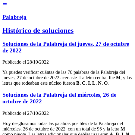
Menú
Pal
ab
r
eja
Histórico de soluciones
Soluciones de la Palabreja del
jueves, 27 de octubre
de 2022
Publicado el
28/10/2022
Ya puedes verificar cuántas de las
76
palabras de la Palabreja del
jueves, 27 de octubre de 2022
acertaste. La letra central fue
M
, y las
letras que rodeaban este núcleo fueron
B, C, I, L, N, O
.
Soluciones de la Palabreja del
miércoles, 26 de
octubre de 2022
Publicado el
27/10/2022
Hoy desglosamos todas las palabras posibles de la Palabreja del
miércoles, 26 de octubre de 2022
, con un total de
95
y la letra
M
como pivote. Las letras adicionales que debías usar eran
A, B, I, N,